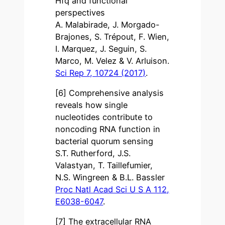
Hfq and functional
perspectives
A. Malabirade, J. Morgado-
Brajones, S. Trépout, F. Wien,
I. Marquez, J. Seguin, S.
Marco, M. Velez & V. Arluison.
Sci Rep 7, 10724 (2017)
.
[6] Comprehensive analysis
reveals how single
nucleotides contribute to
noncoding RNA function in
bacterial quorum sensing
S.T. Rutherford, J.S.
Valastyan, T. Taillefumier,
N.S. Wingreen & B.L. Bassler
Proc Natl Acad Sci U S A 112,
E6038-6047
.
[7] The extracellular RNA