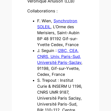
Véronique Arluison (LLB)
Collaborations :
F. Wien,
Synchrotron
SOLEIL
, L’Orme des
Merisiers, Saint-Aubin
BP 48 91192 Gif-sur-
Yvette Cedex, France
J. Seguin :
I2BC, CEA,
CNRS, Univ. Paris-Sud,
Université Paris-Saclay
,
91198, Gif-sur-Yvette,
Cedex, France
S. Trepout : Institut
Curie & INSERM U 1196,
CNRS UMR 9187,
Université Paris Saclay,
Université Paris-Sud,
Bât 110-112, Centre