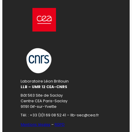
Laboratoire Léon Brillouin
LLB – UMR 12 CEA-CNRS
Bât 563 Site de Saclay
Centre CEA Paris-Saclay
91191 Gif-sur-Yvette
Tél. : +33 (0)1 69 08 52 41 – llb-sec@cea.fr
Mentions légales
–
RGPD