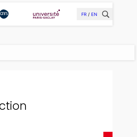
FR
EN
ction