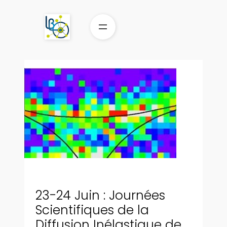
Aller
au
contenu
23-24 Juin : Journées
Scientifiques de la
Diffusion Inélastique de