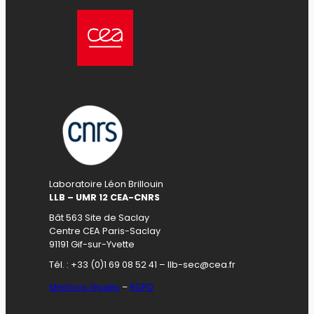
Laboratoire Léon Brillouin
LLB – UMR 12 CEA-CNRS
Bât 563 Site de Saclay
Centre CEA Paris-Saclay
91191 Gif-sur-Yvette
Tél. : +33 (0)1 69 08 52 41 – llb-sec@cea.fr
Mentions légales
–
RGPD