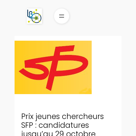
Aller
au
contenu
Prix jeunes chercheurs
SFP : candidatures
jusqu’au 29 octobre