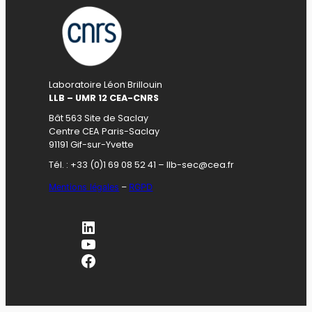
Laboratoire Léon Brillouin
LLB – UMR 12 CEA-CNRS
Bât 563 Site de Saclay
Centre CEA Paris-Saclay
91191 Gif-sur-Yvette
Tél. : +33 (0)1 69 08 52 41 – llb-sec@cea.fr
Mentions légales
–
RGPD
LinkedIn
YouTube
Facebook