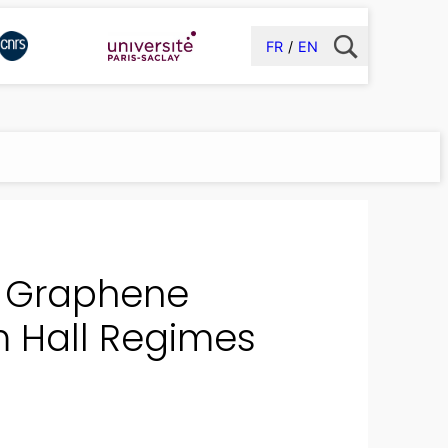
FR
EN
c Graphene
m Hall Regimes