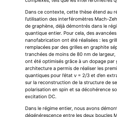
complexes, tels que les interféromètres q
Dans ce contexte, cette thèse étend au r
l’utilisation des interféromètres Mach-Z
de graphène, déjà démontrés dans le régim
quantique entier. Pour cela, des avancée
nanofabrication ont été réalisées : les gri
remplacées par des grilles en graphite sé
tranchées de moins de 80 nm de largeur, 
ont été optimisés grâce à un dopage par gr
architecture a permis de réaliser les prem
quantiques pour l’état ν = 2/3 et d’en ext
sur la reconstruction de la structure de s
polarisation en spin et sa décohérence so
excitation DC.
Dans le régime entier, nous avons démontr
dégénérescence entre les deux boucles 