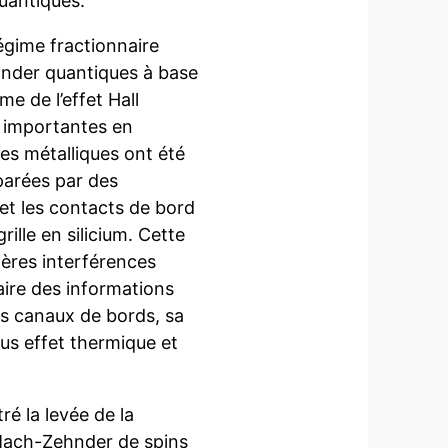
uantiques.
égime fractionnaire
ehnder quantiques à base
e de l’effet Hall
s importantes en
lles métalliques ont été
parées par des
et les contacts de bord
ille en silicium. Cette
ières interférences
raire des informations
es canaux de bords, sa
us effet thermique et
é la levée de la
Mach-Zehnder de spins