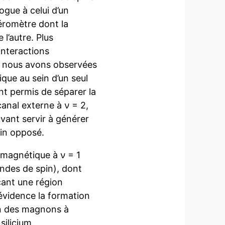
gue à celui d’un
éromètre dont la
l’autre. Plus
interactions
 nous avons observées
que au sein d’un seul
t permis de séparer la
canal externe à ν = 2,
uvant servir à générer
pin opposé.
omagnétique à ν = 1
ndes de spin), dont
çant une région
évidence la formation
on des magnons à
silicium.