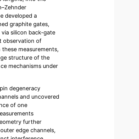
ch–Zehnder
 we developed a
ed graphite gates,
via silicon back-gate
t observation of
rom these measurements,
ge structure of the
rence mechanisms under
spin degeneracy
hannels and uncovered
nce of one
measurements
geometry further
 outer edge channels,
inct interference