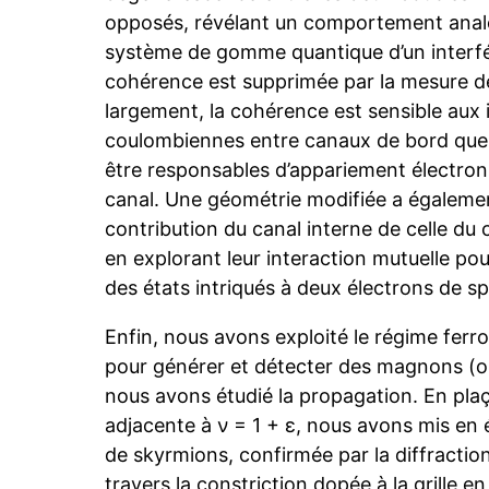
opposés, révélant un comportement analo
système de gomme quantique d’un interf
cohérence est supprimée par la mesure de 
largement, la cohérence est sensible aux 
coulombiennes entre canaux de bord que
être responsables d’appariement électroni
canal. Une géométrie modifiée a égalemen
contribution du canal interne de celle du 
en explorant leur interaction mutuelle po
des états intriqués à deux électrons de s
Enfin, nous avons exploité le régime ferr
pour générer et détecter des magnons (o
nous avons étudié la propagation. En pla
adjacente à ν = 1 + ε, nous avons mis en 
de skyrmions, confirmée par la diffracti
travers la constriction dopée à la grille en 