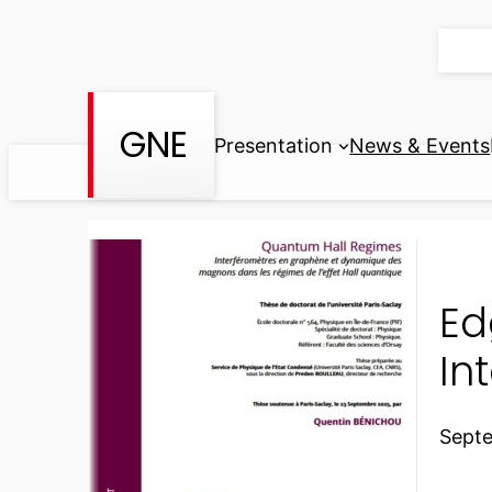
Skip
to
content
GNE
Presentation
News & Events
Ed
In
Sept