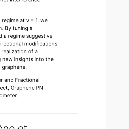
 regime at ν = 1, we
. By tuning a
d a regime suggestive
irectional modifications
realization of a
 new insights into the
in graphene.
r and Fractional
fect, Graphene PN
rometer.
ène et