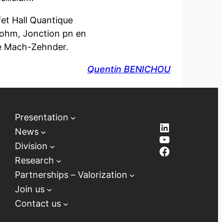
fet Hall Quantique
Bohm, Jonction pn en
de Mach-Zehnder.
Quentin BENICHOU
Presentation
LinkedIn
News
YouTube
Division
Facebook
Research
Partnerships – Valorization
Join us
Contact us