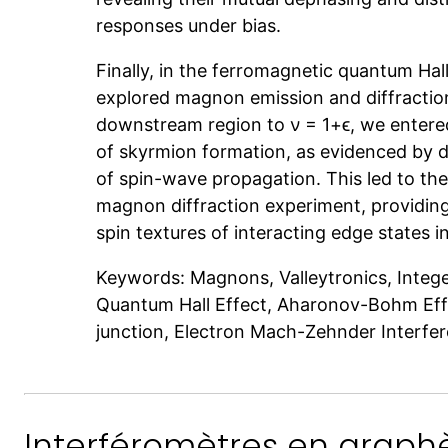
responses under bias.
Finally, in the ferromagnetic quantum Hall
explored magnon emission and diffraction
downstream region to ν = 1+ϵ, we entere
of skyrmion formation, as evidenced by d
of spin-wave propagation. This led to the 
magnon diffraction experiment, providing
spin textures of interacting edge states 
Keywords: Magnons, Valleytronics, Intege
Quantum Hall Effect, Aharonov-Bohm Ef
junction, Electron Mach-Zehnder Interfe
Interféromètres en graph