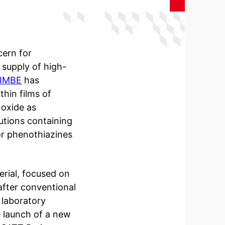
cern for
 supply of high-
NIMBE
has
thin films of
 oxide as
utions containing
or phenothiazines
rial, focused on
 after conventional
 laboratory
 launch of a new