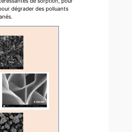
ntéressantes de sorption, pour
 pour dégrader des polluants
anés.