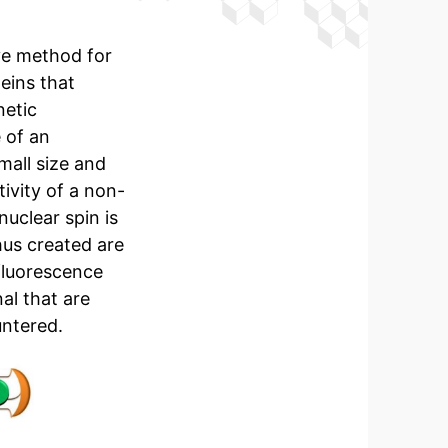
ve method for
teins that
etic
 of an
mall size and
tivity of a non-
uclear spin is
hus created are
fluorescence
al that are
untered.