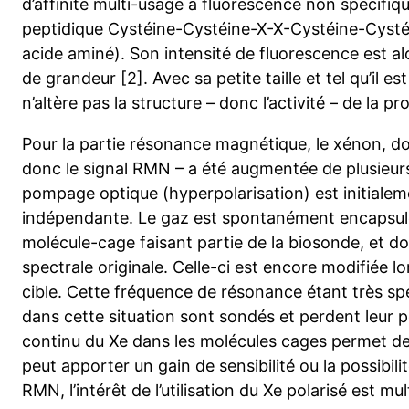
d’affinité multi-usage à fluorescence non spécifiqu
peptidique Cystéine-Cystéine-X-X-Cystéine-Cystéi
acide aminé). Son intensité de fluorescence est al
de grandeur [2]. Avec sa petite taille et tel qu’il e
n’altère pas la structure – donc l’activité – de la pro
Pour la partie résonance magnétique, le xénon, don
donc le signal RMN – a été augmentée de plusieur
pompage optique (hyperpolarisation) est initialem
indépendante. Le gaz est spontanément encapsulé
molécule-cage faisant partie de la biosonde, et d
spectrale originale. Celle-ci est encore modifiée 
cible. Cette fréquence de résonance étant très spé
dans cette situation sont sondés et perdent leur p
continu du Xe dans les molécules cages permet de 
peut apporter un gain de sensibilité ou la possibilit
RMN, l’intérêt de l’utilisation du Xe polarisé est mult