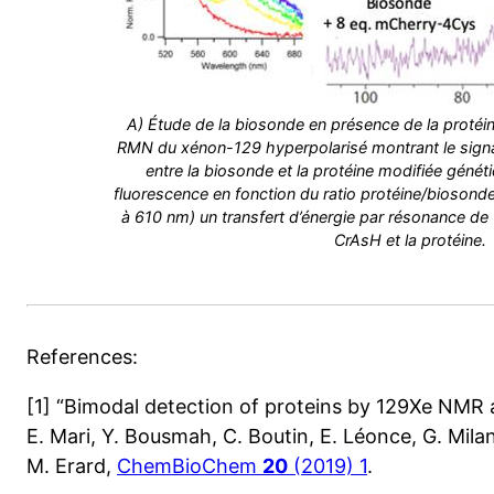
A) Étude de la biosonde en présence de la protéi
RMN du xénon-129 hyperpolarisé montrant le signal s
entre la biosonde et la protéine modifiée géné
fluorescence en fonction du ratio protéine/biosonde
à 610 nm) un transfert d’énergie par résonance de t
CrAsH et la protéine.
References:
[1] “Bimodal detection of proteins by 129Xe NMR
E. Mari, Y. Bousmah, C. Boutin, E. Léonce, G. Milano
M. Erard,
ChemBioChem
20
(2019) 1
.