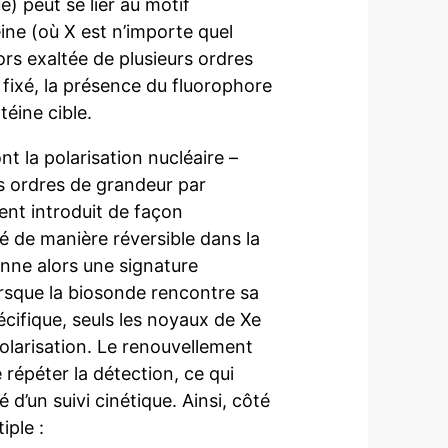
e) peut se lier au motif
ne (où X est n’importe quel
ors exaltée de plusieurs ordres
st fixé, la présence du fluorophore
téine cible.
t la polarisation nucléaire –
s ordres de grandeur par
ent introduit de façon
 de manière réversible dans la
onne alors une signature
lorsque la biosonde rencontre sa
cifique, seuls les noyaux de Xe
olarisation. Le renouvellement
répéter la détection, ce qui
é d’un suivi cinétique. Ainsi, côté
iple :