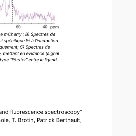
ne mCherry ; B) Spectres de
pécifique lié à l’interaction
tiquement; C) Spectres de
, mettant en évidence (signal
ype “Förster” entre le ligand
 and fluorescence spectroscopy”
le, T. Brotin, Patrick Berthault,