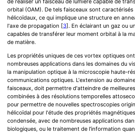
de réaliser un faisceau de lumière capable de tra
orbital (OAM). De tels faisceaux sont caractérisés
hélicoïdaux, ce qui implique une structure en anne
l'axe de propagation [
3
]. En éclairant un gaz ou u
capables de transférer leur moment orbital à la m
de matière.
Les propriétés uniques de ces vortex optiques ont 
nombreuses applications dans les domaines du visib
la manipulation optique à la microscopie haute-rés
communications optiques. L'extension au domaine X
faisceaux, doit permettre d'atteindre de meilleures
combinées à des résolutions temporelles attosecon
pour permettre de nouvelles spectroscopies origina
hélicoïdal pour l'étude des propriétés magnétiques
condensée, avec de nombreuses applications dans 
biologiques, ou le traitement de l’information quan