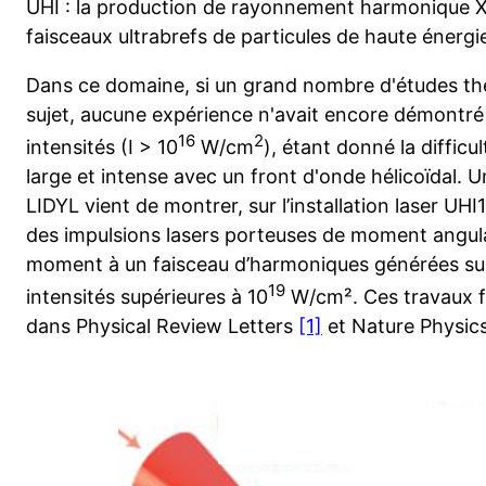
UHI : la production de rayonnement harmonique X
faisceaux ultrabrefs de particules de haute énergi
Dans ce domaine, si un grand nombre d'études théo
sujet, aucune expérience n'avait encore démontré 
16
2
intensités (I > 10
W/cm
), étant donné la difficu
large et intense avec un front d'onde hélicoïdal.
LIDYL vient de montrer, sur l’installation laser UHI
des impulsions lasers porteuses de moment angulai
moment à un faisceau d’harmoniques générées sur
19
intensités supérieures à 10
W/cm². Ces travaux fo
dans Physical Review Letters
[1]
et Nature Physic