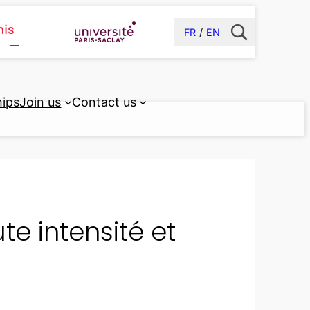
FR
EN
hips
Join us
Contact us
te intensité et