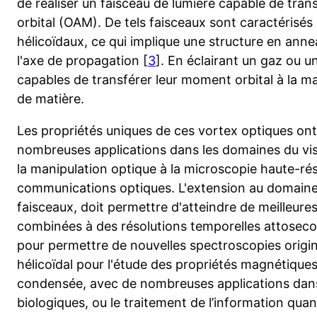
de réaliser un faisceau de lumière capable de tra
orbital (OAM). De tels faisceaux sont caractérisés
hélicoïdaux, ce qui implique une structure en anne
l'axe de propagation [
3
]. En éclairant un gaz ou u
capables de transférer leur moment orbital à la m
de matière.
Les propriétés uniques de ces vortex optiques ont 
nombreuses applications dans les domaines du visib
la manipulation optique à la microscopie haute-rés
communications optiques. L'extension au domaine X
faisceaux, doit permettre d'atteindre de meilleures
combinées à des résolutions temporelles attosecon
pour permettre de nouvelles spectroscopies origina
hélicoïdal pour l'étude des propriétés magnétiques
condensée, avec de nombreuses applications dans 
biologiques, ou le traitement de l’information quan