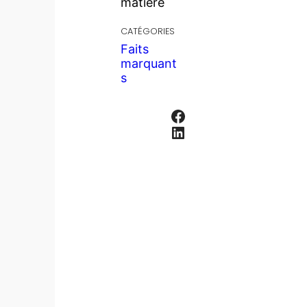
matière
CATÉGORIES
Faits
marquant
s
Facebook
LinkedIn