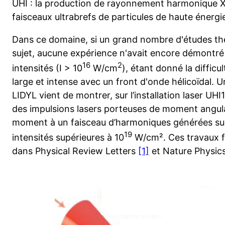
UHI : la production de rayonnement harmonique X
faisceaux ultrabrefs de particules de haute énergi
Dans ce domaine, si un grand nombre d'études théo
sujet, aucune expérience n'avait encore démontré 
16
2
intensités (I > 10
W/cm
), étant donné la difficu
large et intense avec un front d'onde hélicoïdal.
LIDYL vient de montrer, sur l’installation laser UHI
des impulsions lasers porteuses de moment angulai
moment à un faisceau d’harmoniques générées sur
19
intensités supérieures à 10
W/cm². Ces travaux fo
dans Physical Review Letters
[1]
et Nature Physic