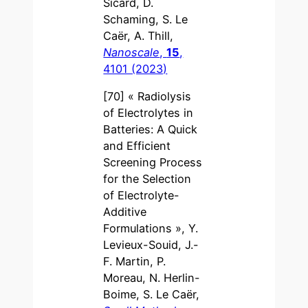
Sicard, D.
Schaming, S. Le
Caër, A. Thill,
Nanoscale
,
15
,
4101 (2023)
[70] « Radiolysis
of Electrolytes in
Batteries: A Quick
and Efficient
Screening Process
for the Selection
of Electrolyte-
Additive
Formulations », Y.
Levieux-Souid, J.-
F. Martin, P.
Moreau, N. Herlin-
Boime, S. Le Caër,