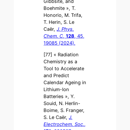
Gibbsite, and
Boehmite », T.
Honorio, M. Trifa,
T. Herin, S. Le
Caër,
J. Phys.
Chem. C
,
128
, 45,
19085 (2024).
[77] « Radiation
Chemistry as a
Tool to Accelerate
and Predict
Calendar Ageing in
Lithium-Ion
Batteries », Y.
Souid, N. Herlin-
Boime, S. Franger,
S. Le Caër,
J.
Electrochem. Soc.
,