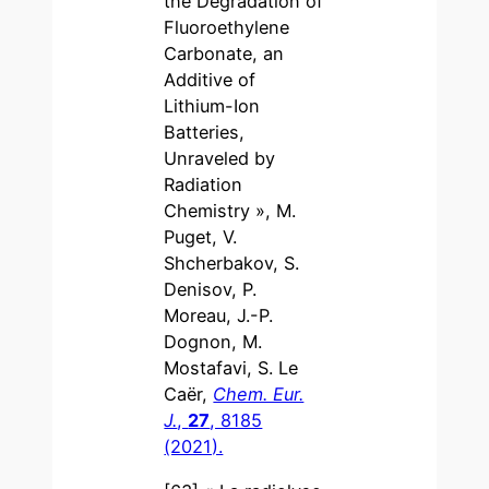
the Degradation of
Fluoroethylene
Carbonate, an
Additive of
Lithium-Ion
Batteries,
Unraveled by
Radiation
Chemistry », M.
Puget, V.
Shcherbakov, S.
Denisov, P.
Moreau, J.-P.
Dognon, M.
Mostafavi, S. Le
Caër,
Chem. Eur.
J.
,
27
, 8185
(2021).