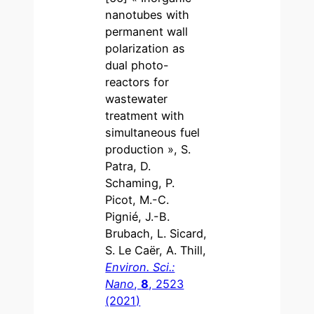
nanotubes with
permanent wall
polarization as
dual photo-
reactors for
wastewater
treatment with
simultaneous fuel
production », S.
Patra, D.
Schaming, P.
Picot, M.-C.
Pignié, J.-B.
Brubach, L. Sicard,
S. Le Caër, A. Thill,
Environ. Sci.:
Nano
,
8
, 2523
(2021)