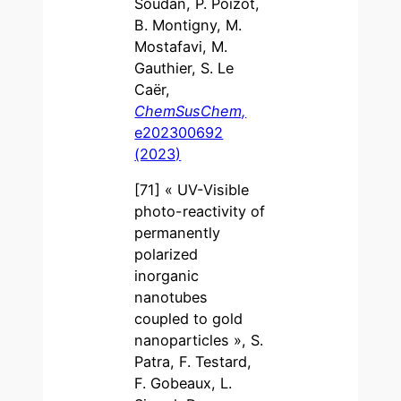
Soudan, P. Poizot,
B. Montigny, M.
Mostafavi, M.
Gauthier, S. Le
Caër,
ChemSusChem,
e202300692
(2023)
[71] « UV-Visible
photo-reactivity of
permanently
polarized
inorganic
nanotubes
coupled to gold
nanoparticles », S.
Patra, F. Testard,
F. Gobeaux, L.