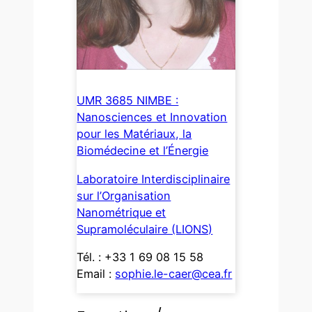
UMR 3685 NIMBE :
Nanosciences et Innovation
pour les Matériaux, la
Biomédecine et l’Énergie
Laboratoire Interdisciplinaire
sur l’Organisation
Nanométrique et
Supramoléculaire (LIONS)
Tél. :
+33 1 69 08 15 58
Email :
sophie.le-caer@cea.fr