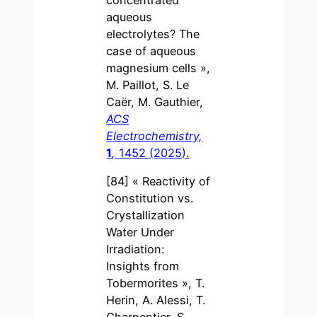
aqueous
electrolytes? The
case of aqueous
magnesium cells »,
M. Paillot, S. Le
Caër, M. Gauthier,
ACS
Electrochemistry,
1
,
1452 (2025).
[84] « Reactivity of
Constitution vs.
Crystallization
Water Under
Irradiation:
Insights from
Tobermorites », T.
Herin, A. Alessi, T.
Charpentier, S.