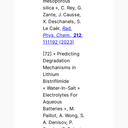
mesoporous
silica », C. Rey, G.
Zante, J. Causse,
X. Deschanels, S.
Le Caër,
Rad.
Phys. Chem.,
212
,
111192 (2023)
[72] « Predicting
Degradation
Mechanisms in
Lithium
Bistriflimide
« Water-In-Salt »
Electrolytes For
Aqueous
Batteries », M.
Paillot, A. Wong, S.
A. Denisov, P.