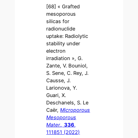
[68] « Grafted
mesoporous
silicas for
radionuclide
uptake: Radiolytic
stability under
electron
irradiation », G.
Zante, V. Bouniol,
S. Sene, C. Rey, J.
Causse, J.
Larionova, Y.
Guari, X.
Deschanels, S. Le
Caër,
Microporous
Mesoporous
Mater.,
336
,
111851 (2022)