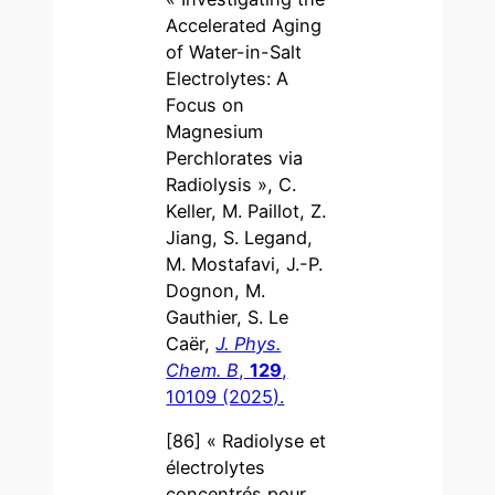
Accelerated Aging
of Water-in-Salt
Electrolytes: A
Focus on
Magnesium
Perchlorates via
Radiolysis », C.
Keller, M. Paillot, Z.
Jiang, S. Legand,
M. Mostafavi, J.-P.
Dognon, M.
Gauthier, S. Le
Caër,
J. Phys.
Chem. B
,
129
,
10109 (2025).
[86] « Radiolyse et
électrolytes
concentrés pour