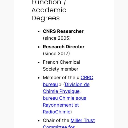
Function /
Academic
Degrees
CNRS Researcher
(since 2005)
Research Director
(since 2017)
French Chemical
Society member
Member of the «
CRRC
bureau
» (
Division de
Chimie Physique,
bureau Chimie sous
Rayonnement et
RadioChimie
)
Chair of the
Miller Trust
Committee for