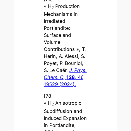
« H
Production
2
Mechanisms in
Irradiated
Portlandite:
Surface and
Volume
Contributions », T.
Herin, A. Alessi, S.
Poyet, P. Bouniol,
S. Le Caër,
J. Phys.
Chem. C
,
128
, 46,
19529 (2024).
[78]
« H
Anisotropic
2
Subdiffusion and
Induced Expansion
in Portlandite,