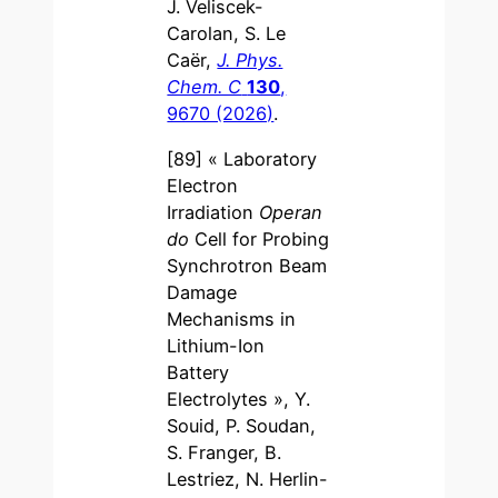
J. Veliscek-
Carolan, S. Le
Caër,
J. Phys.
Chem. C
130
,
9670 (2026)
.
[89] « Laboratory
Electron
Irradiation
Operan
do
Cell for Probing
Synchrotron Beam
Damage
Mechanisms in
Lithium-Ion
Battery
Electrolytes », Y.
Souid, P. Soudan,
S. Franger, B.
Lestriez, N. Herlin-