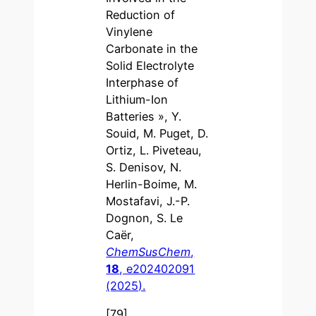
Reduction of
Vinylene
Carbonate in the
Solid Electrolyte
Interphase of
Lithium-Ion
Batteries », Y.
Souid, M. Puget, D.
Ortiz, L. Piveteau,
S. Denisov, N.
Herlin-Boime, M.
Mostafavi, J.-P.
Dognon, S. Le
Caër,
ChemSusChem
,
18
, e202402091
(2025).
[79]