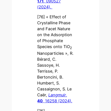
171
, 090527
(2024).
[76] « Effect of
Crystalline Phase
and Facet Nature
on the Adsorption
of Phosphate
Species onto TiO
2
Nanoparticles », R.
Bérard, C.
Sassoye, H.
Terrisse, P.
Bertoncini, B.
Humbert, S.
Cassaignon, S. Le
Caër,
Langmuir
,
40
, 16258 (2024).
[75]