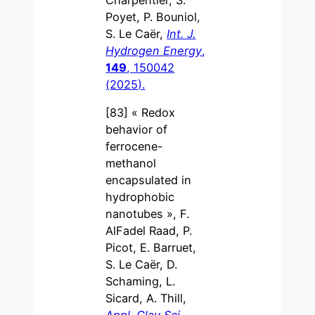
Poyet, P. Bouniol,
S. Le Caër,
I
nt. J.
Hydrogen Energy
,
149
, 150042
(2025).
[83] « Redox
behavior of
ferrocene-
methanol
encapsulated in
hydrophobic
nanotubes », F.
AlFadel Raad, P.
Picot, E. Barruet,
S. Le Caër, D.
Schaming, L.
Sicard, A. Thill,