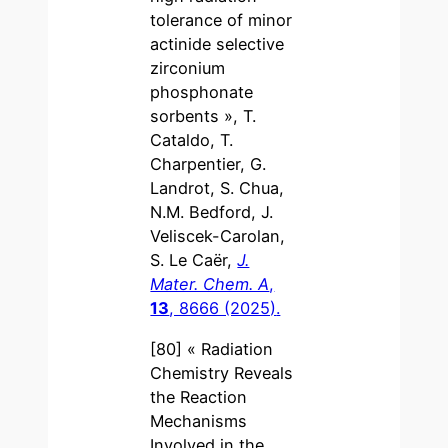
tolerance of minor
actinide selective
zirconium
phosphonate
sorbents », T.
Cataldo, T.
Charpentier, G.
Landrot, S. Chua,
N.M. Bedford, J.
Veliscek-Carolan,
S. Le Caër,
J.
Mater. Chem. A
,
13
, 8666 (2025)
.
[80] « Radiation
Chemistry Reveals
the Reaction
Mechanisms
Involved in the