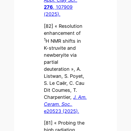
Appl. Clay Sci.
,
276
, 107909
(2025).
[82] « Resolution
enhancement of
1
H NMR shifts in
K-struvite and
newberyite via
partial
deuteration », A.
Listwan, S. Poyet,
S. Le Caër, C. Cau
Dit Coumes, T.
Charpentier,
J. Am.
Ceram. Soc.,
e20523 (2025).
[81] « Probing the
high radiation