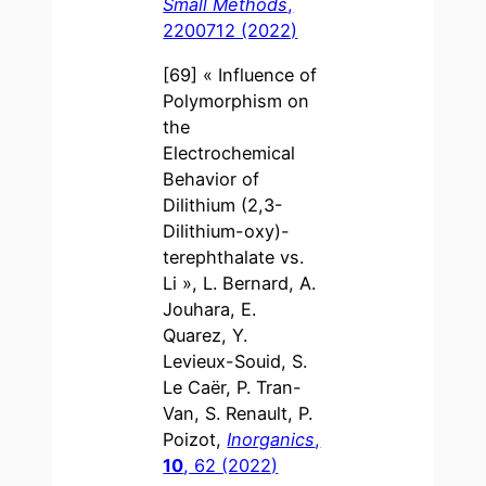
Small Methods
,
2200712 (2022)
[69] « Influence of
Polymorphism on
the
Electrochemical
Behavior of
Dilithium (2,3-
Dilithium-oxy)-
terephthalate vs.
Li », L. Bernard, A.
Jouhara, E.
Quarez, Y.
Levieux-Souid, S.
Le Caër, P. Tran-
Van, S. Renault, P.
Poizot,
Inorganics
,
10
, 62 (2022)