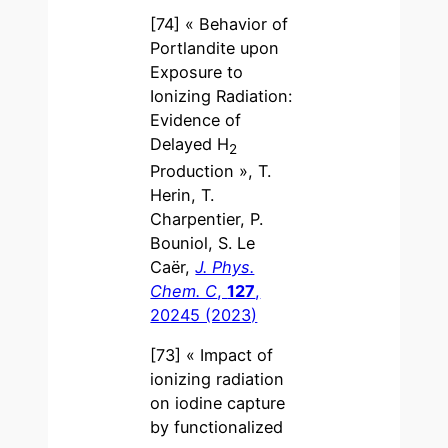
[74] « Behavior of
Portlandite upon
Exposure to
Ionizing Radiation:
Evidence of
Delayed H
2
Production », T.
Herin, T.
Charpentier, P.
Bouniol, S. Le
Caër,
J. Phys.
Chem. C
,
127
,
20245 (2023)
[73] « Impact of
ionizing radiation
on iodine capture
by functionalized