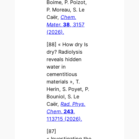
Boime, P. Poizot,
P. Moreau, S. Le
Caër,
Chem.
Mater.
38
, 3157
(2026).
[88] « How dry Is
dry? Radiolysis
reveals hidden
water in
cementitious
materials », T.
Herin, S. Poyet, P.
Bouniol, S. Le
Caër,
Rad. Phys.
Chem
.
243
,
113715 (2026).
[87]
« Investigating the