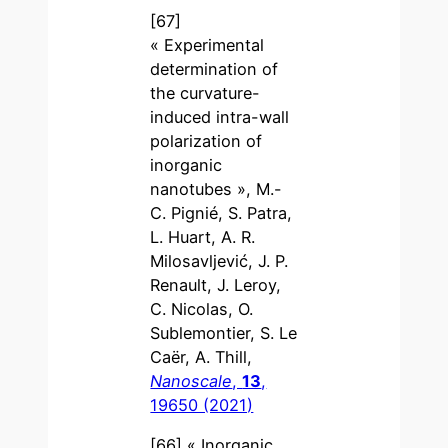
[67]
« Experimental
determination of
the curvature-
induced intra-wall
polarization of
inorganic
nanotubes », M.-
C. Pignié, S. Patra,
L. Huart, A. R.
Milosavljević, J. P.
Renault, J. Leroy,
C. Nicolas, O.
Sublemontier, S. Le
Caër, A. Thill,
Nanoscale
,
13
,
19650 (2021)
[66] « Inorganic