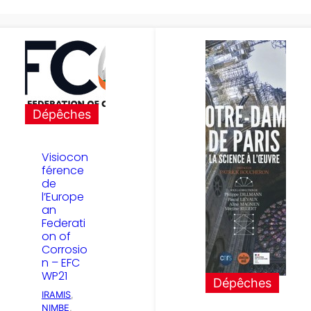
Dépêches
Visiocon
férence
de
l’Europe
an
Federati
on of
Corrosio
n – EFC
WP21
Dépêches
IRAMIS
, 
NIMBE
, 