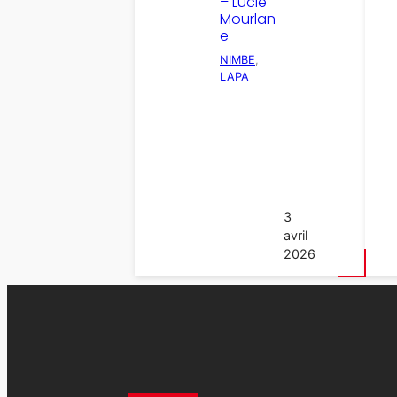
– Lucie
Mourlan
e
NIMBE
, 
LAPA
3
avril
2026