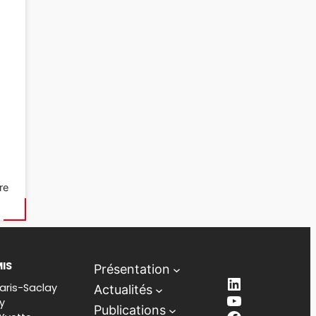
re
MIS
Présentation
LinkedIn
aris-Saclay
Actualités
YouTube
y
Publications