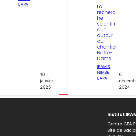
LAPA
La
recherc
he
scientifi
que
autour
du
chantier
Notre-
Dame
IRAMIS
, 
NIMBE
, 
16
6
LAPA
janvier
décemb
2025
2024
Institut IRA
Centre CEA P
Site de Sacla