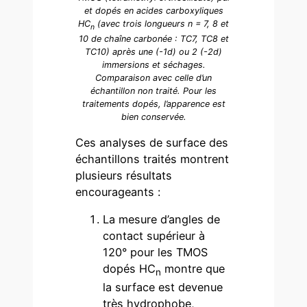
et dopés en acides carboxyliques
HC
(avec trois longueurs n = 7, 8 et
n
10 de chaîne carbonée : TC7, TC8 et
TC10) après une (-1d) ou 2 (-2d)
immersions et séchages.
Comparaison avec celle d’un
échantillon non traité. Pour les
traitements dopés, l’apparence est
bien conservée.
Ces analyses de surface des
échantillons traités montrent
plusieurs résultats
encourageants :
La mesure d’angles de
contact supérieur à
120° pour les TMOS
dopés HC
montre que
n
la surface est devenue
très hydrophobe,