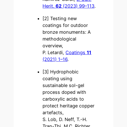
Herit.
62
(2023) 99–113
.
[2] Testing new
coatings for outdoor
bronze monuments: A
methodological
overview,
P. Letardi,
Coatings
11
(2021) 1–16
.
[3] Hydrophobic
coating using
sustainable sol-gel
process doped with
carboxylic acids to
protect heritage copper
artefacts,
S. Lob, D. Neff, T.-H.
Tran-Thi, M.C. Richter,