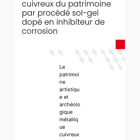
cuivreux du patrimoine
par procédé sol-gel
dopé en inhibiteur de
corrosion
Le
patrimoi
ne
artistiqu
e et
archéolo
gique
métalliq
ue
cuivreux