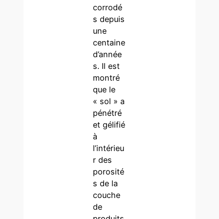
corrodé
s depuis
une
centaine
d’année
s. Il est
montré
que le
« sol » a
pénétré
et gélifié
à
l’intérieu
r des
porosité
s de la
couche
de
produits