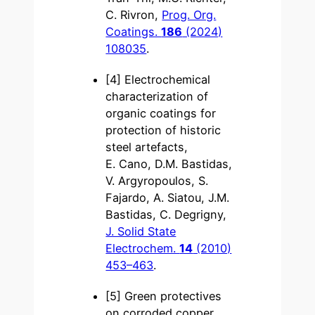
C. Rivron,
Prog. Org.
Coatings.
186
(2024)
108035
.
[4] Electrochemical
characterization of
organic coatings for
protection of historic
steel artefacts,
E. Cano, D.M. Bastidas,
V. Argyropoulos, S.
Fajardo, A. Siatou, J.M.
Bastidas, C. Degrigny,
J. Solid State
Electrochem.
14
(2010)
453–463
.
[5] Green protectives
on corroded copper