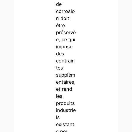
de
corrosio
n doit
être
préservé
e, ce qui
impose
des
contrain
tes
supplém
entaires,
et rend
les
produits
industrie
ls
existant
s peu