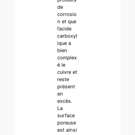
de
corrosio
n et que
l’acide
carboxyl
ique a
bien
complex
é le
cuivre et
reste
présent
en
excès.
La
surface
poreuse
est ainsi