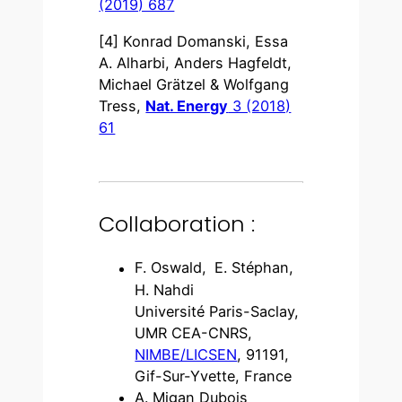
(2019) 687
[4] Konrad Domanski, Essa
A. Alharbi, Anders Hagfeldt,
Michael Grätzel & Wolfgang
Tress,
Nat. Energy
3 (2018)
61
Collaboration :
F. Oswald,
E. Stéphan,
H. Nahdi
Université Paris-Saclay,
UMR CEA-CNRS,
NIMBE/LICSEN
, 91191,
Gif-Sur-Yvette, France
A. Migan Dubois