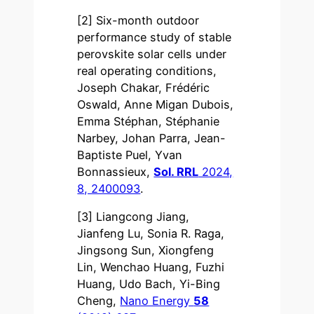
[2] Six-month outdoor
performance study of stable
perovskite solar cells under
real operating conditions,
Joseph Chakar, Frédéric
Oswald, Anne Migan Dubois,
Emma Stéphan, Stéphanie
Narbey, Johan Parra, Jean-
Baptiste Puel, Yvan
Bonnassieux,
Sol. RRL
2024,
8, 2400093
.
[3] Liangcong Jiang,
Jianfeng Lu, Sonia R. Raga,
Jingsong Sun, Xiongfeng
Lin, Wenchao Huang, Fuzhi
Huang, Udo Bach, Yi-Bing
Cheng,
Nano Energy
58