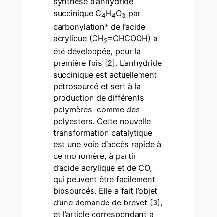
synthèse d’anhydride
succinique C
H
O
par
4
4
3
carbonylation* de l’acide
acrylique (CH
=CHCOOH) a
2
été développée, pour la
première fois [2]. L’anhydride
succinique est actuellement
pétrosourcé et sert à la
production de différents
polymères, comme des
polyesters. Cette nouvelle
transformation catalytique
est une voie d’accès rapide à
ce monomère, à partir
d’acide acrylique et de CO,
qui peuvent être facilement
biosourcés. Elle a fait l’objet
d’une demande de brevet [3],
et l’article correspondant a