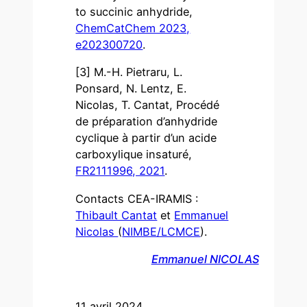
to succinic anhydride,
ChemCatChem 2023,
e202300720
.
[3] M.-H. Pietraru, L.
Ponsard, N. Lentz, E.
Nicolas, T. Cantat, Procédé
de préparation d’anhydride
cyclique à partir d’un acide
carboxylique insaturé,
FR2111996, 2021
.
Contacts CEA-IRAMIS :
Thibault Cantat
et
Emmanuel
Nicolas
(
NIMBE/LCMCE
).
Emmanuel NICOLAS
11 avril 2024