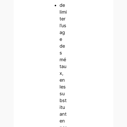
de
limi
ter
l’us
ag
e
de
s
mé
tau
x,
en
les
su
bst
itu
ant
en