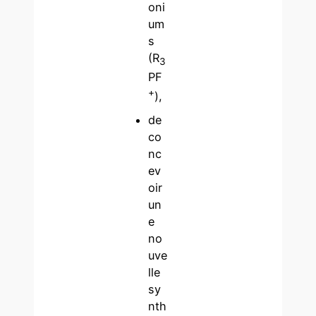
oni
um
s
(R
3
PF
+
),
de
co
nc
ev
oir
un
e
no
uve
lle
sy
nth