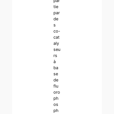
par
tie
par
de
s
co-
cat
aly
seu
rs
à
ba
se
de
flu
oro
ph
os
ph