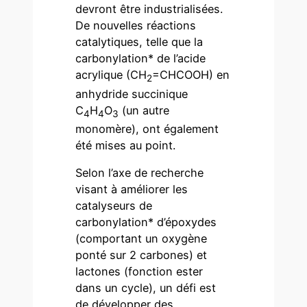
devront être industrialisées.
De nouvelles réactions
catalytiques, telle que la
carbonylation* de l’acide
acrylique (CH
=CHCOOH) en
2
anhydride succinique
C
H
O
(un autre
4
4
3
monomère), ont également
été mises au point.
Selon l’axe de recherche
visant à améliorer les
catalyseurs de
carbonylation* d’époxydes
(comportant un oxygène
ponté sur 2 carbones) et
lactones (fonction ester
dans un cycle), un défi est
de développer des