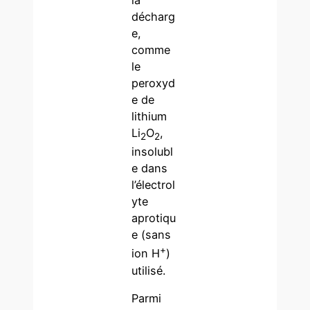
décharg
e,
comme
le
peroxyd
e de
lithium
Li
O
,
2
2
insolubl
e dans
l’électrol
yte
aprotiqu
e (sans
+
ion H
)
utilisé.
Parmi