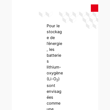
Pour le
stockag
e de
l’énergie
, les
batterie
s
lithium-
oxygène
(Li-O
)
2
sont
envisag
ées
comme
une