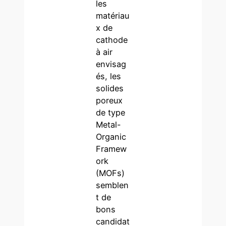
les
matériau
x de
cathode
à air
envisag
és, les
solides
poreux
de type
Metal-
Organic
Framew
ork
(MOFs)
semblen
t de
bons
candidat