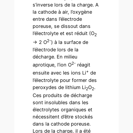
s’inverse lors de la charge. A
la cathode à air, l’oxygène
entre dans l’électrode
poreuse, se dissout dans
l’électrolyte et est réduit (O
2
2-
→ 2 O
) à la surface de
l’électrode lors de la
décharge. En milieu
2-
aprotique, l’ion O
réagit
+
ensuite avec les ions Li
de
l’électrolyte pour former des
peroxydes de lithium Li
O
.
2
2
Ces produits de décharge
sont insolubles dans les
électrolytes organiques et
nécessitent d’être stockés
dans la cathode poreuse.
Lors de la charge, il a été