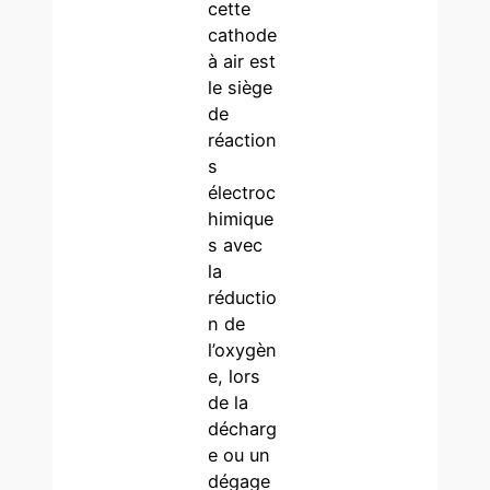
cette
cathode
à air est
le siège
de
réaction
s
électroc
himique
s avec
la
réductio
n de
l’oxygèn
e, lors
de la
décharg
e ou un
dégage