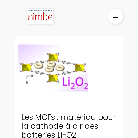
Aller
au
contenu
Les MOFs : matériau pour
la cathode à air des
batteries Li-O2