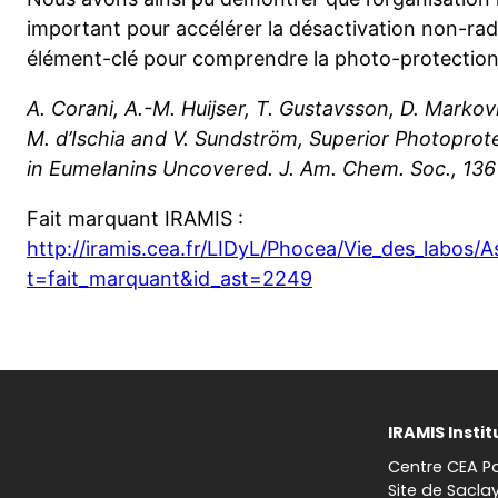
important pour accélérer la désactivation non-radi
élément-clé pour comprendre la photo-protection 
A. Corani, A.-M. Huijser, T. Gustavsson, D. Markovi
M. d’Ischia and V. Sundström, Superior Photopro
in Eumelanins Uncovered. J. Am. Chem. Soc., 136
Fait marquant IRAMIS :
http://iramis.cea.fr/LIDyL/Phocea/Vie_des_labos/A
t=fait_marquant&id_ast=2249
IRAMIS Instit
Centre CEA Pa
Site de Sacla