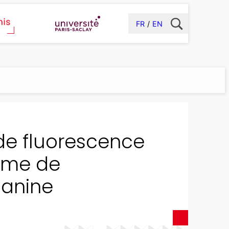
FR
EN
de fluorescence
sme de
lanine