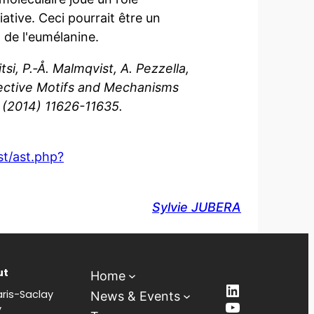
ative. Ceci pourrait être un
de l'eumélanine.
tsi, P.‑Å. Malmqvist, A. Pezzella,
tective Motifs and Mechanisms
 (2014) 11626-11635.
st/ast.php?
Sylvie JUBERA
ut
Home
LinkedIn
ris-Saclay
News & Events
YouTube
y