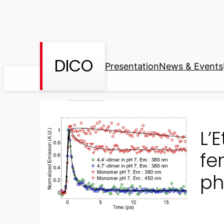
Skip
to
content
DICO
Presentation
News & Events
L’
fe
ph