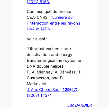
(2011) 5163.
Communiqué de presse
CEA-CNRS : “
Lumière sur
l’interaction entre les rayons
UVA et l’ADN
“.
Voir aussi :
“Ultrafast excited-state
deactivation and energy
transfer in guanine−cytosine
DNA double helices
F.-A. Miannay, Á. Bányász, T.
Gustavsson, and D.
Markovitsi
J. Am. Chem. Soc.,
129
(47)
(2007) 14574
.
Luc BARBIER