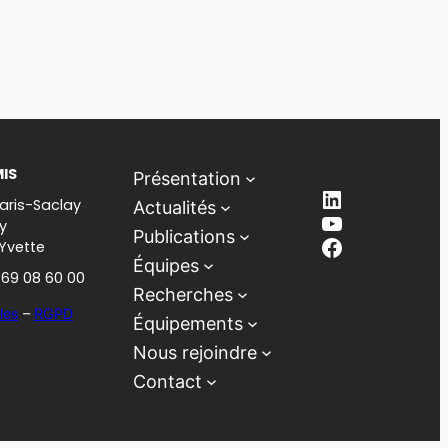
MIS
Présentation
LinkedIn
aris-Saclay
Actualités
YouTube
y
Publications
Facebook
-Yvette
Équipes
1 69 08 60 00
Recherches
les
–
RGPD
Équipements
Nous rejoindre
Contact