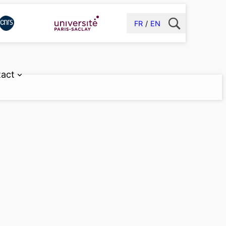
FR
EN
act