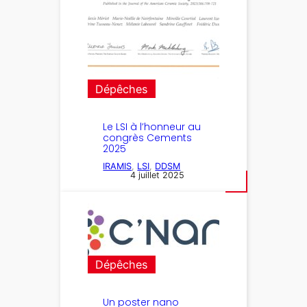
Dépêches
Le LSI à l’honneur au
congrès Cements
2025
IRAMIS
, 
LSI
, 
DDSM
4 juillet 2025
Dépêches
Un poster nano