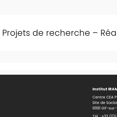
Projets de recherche – Réa
Institut IRA
Centre CEA P
Site de Sacla
91191 Gif-sur
Tél. : +33 (0)