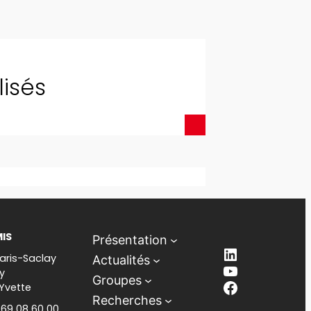
lisés
MIS
Présentation
LinkedIn
aris-Saclay
Actualités
YouTube
y
Groupes
Facebook
-Yvette
Recherches
1 69 08 60 00