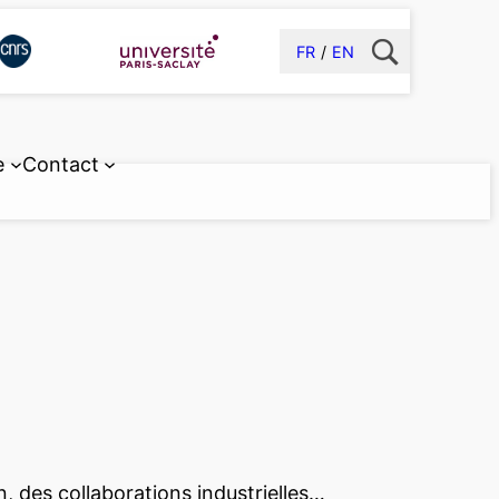
FR
EN
e
Contact
n, des collaborations industrielles…