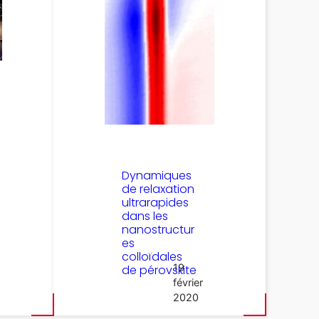
Dynamiques
de relaxation
ultrarapides
dans les
nanostructur
es
colloïdales
19
de pérovskite
février
2020