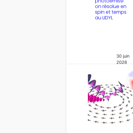
photoémissi
on résolue en
spin et temps
au LIDYL
30 juin
2026