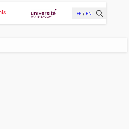
FR
EN