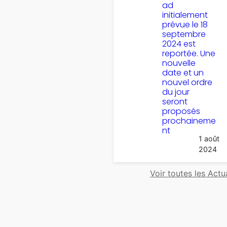
ad
initialement
prévue le 18
septembre
2024 est
reportée. Une
nouvelle
date et un
nouvel ordre
du jour
seront
proposés
prochaineme
nt
1 août
2024
Voir toutes les Actu