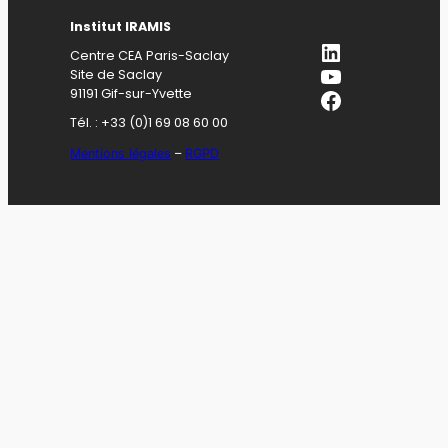
Institut IRAMIS
LinkedIn
Centre CEA Paris-Saclay
YouTube
Site de Saclay
Facebook
91191 Gif-sur-Yvette
Tél. : +33 (0)1 69 08 60 00
Mentions légales
–
RGPD