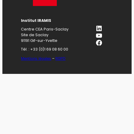
Institut IRAMIS
LinkedIn
Centre CEA Paris-Saclay
YouTube
Site de Saclay
Facebook
91191 Gif-sur-Yvette
Tél. : +33 (0)1 69 08 60 00
Mentions légales
–
RGPD