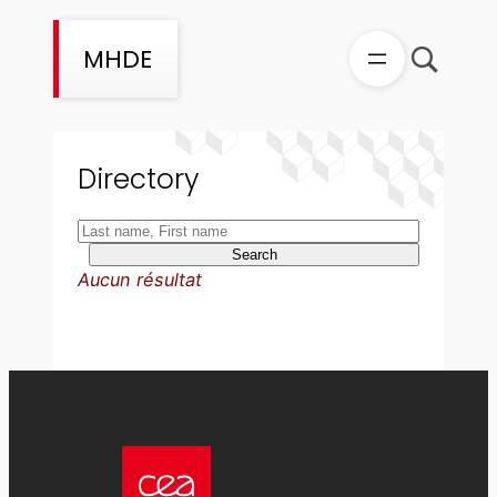
Skip
to
MHDE
content
Directory
Search
Aucun résultat