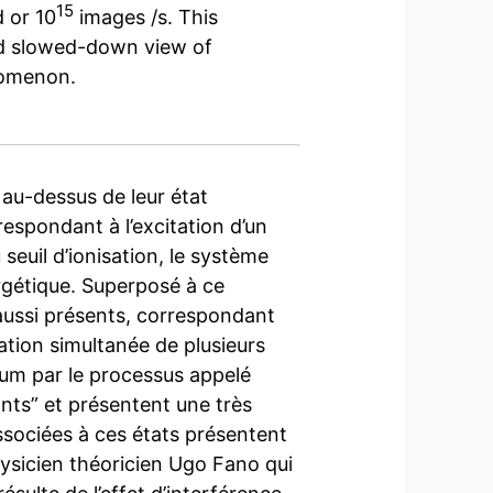
15
 or 10
images /s. This
old slowed-down view of
nomenon.
au-dessus de leur état
espondant à l’excitation d’un
seuil d’ionisation, le système
rgétique. Superposé à ce
aussi présents, correspondant
itation simultanée de plusieurs
uum par le processus appelé
sants” et présentent une très
ssociées à ces états présentent
hysicien théoricien Ugo Fano qui