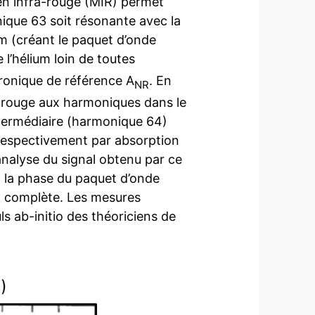
oyen infra-rouge (MIR) permet
nique 63 soit résonante avec la
ium (créant le paquet d’onde
 l’hélium loin de toutes
tronique de référence A
. En
NR
arouge aux harmoniques dans le
intermédiaire (harmonique 64)
 respectivement par absorption
analyse du signal obtenu par ce
t la phase du paquet d’onde
on complète. Les mesures
ls ab-initio des théoriciens de