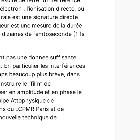
 résulte de l’effet d’interférence
lectron : l’ionisation directe, ou
a raie est une signature directe
geur est une mesure de la durée
es dizaines de femtoseconde (1 fs
ant pas une donnée suffisante
. En particulier les interférences
emps beaucoup plus brève, dans
nstruire le “film” de
riser en amplitude et en phase le
quipe Attophysique de
iens du LCPMR Paris et de
 nouvelle technique de