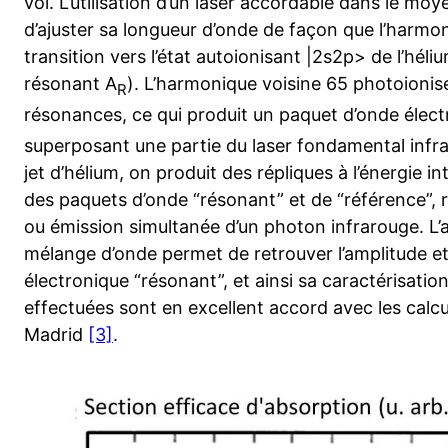
vol. L’utilisation d’un laser accordable dans le m
d’ajuster sa longueur d’onde de façon que l’harmo
transition vers l’état autoionisant |2s2p> de l’hél
résonant A
). L’harmonique voisine 65 photoionise
R
résonances, ce qui produit un paquet d’onde élec
superposant une partie du laser fondamental infr
jet d’hélium, on produit des répliques à l’énergie 
des paquets d’onde “résonant” et de “référence”,
ou émission simultanée d’un photon infrarouge. L’
mélange d’onde permet de retrouver l’amplitude e
électronique “résonant”, et ainsi sa caractérisati
effectuées sont en excellent accord avec les calcu
Madrid
[3]
.