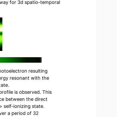
 way for 3d spatio-temporal
otoelectron resulting
ergy resonant with the
tate.
rofile is observed. This
ence between the direct
 self-ionizing state.
ver a period of 32