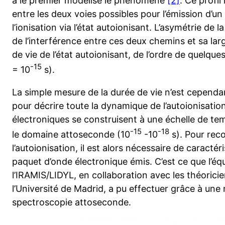
a le premier modélisé le phénomène
[2]
. Ce profil
entre les deux voies possibles pour l’émission d’un é
l’ionisation via l’état autoionisant. L’asymétrie de l
de l’interférence entre ces deux chemins et sa lar
de vie de l’état autoionisant, de l’ordre de quelqu
-15
= 10
s).
La simple mesure de la durée de vie n’est cepend
pour décrire toute la dynamique de l’autoionisation
électroniques se construisent à une échelle de t
-15
-18
le domaine attoseconde (10
-10
s). Pour reco
l’autoionisation, il est alors nécessaire de caracté
paquet d’onde électronique émis. C’est ce que l’é
l’IRAMIS/LIDYL, en collaboration avec les théoric
l’Université de Madrid, a pu effectuer grâce à une
spectroscopie attoseconde.