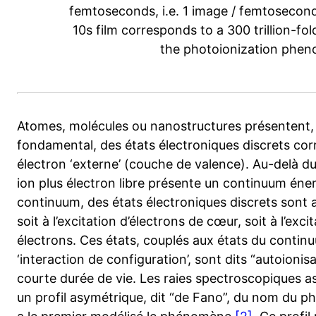
femtoseconds, i.e. 1 image / femtosecond
10s film corresponds to a 300 trillion-f
the photoionization phe
Atomes, molécules ou nanostructures présentent, 
fondamental, des états électroniques discrets corr
électron ‘externe’ (couche de valence). Au-delà du 
ion plus électron libre présente un continuum éne
continuum, des états électroniques discrets sont 
soit à l’excitation d’électrons de cœur, soit à l’exc
électrons. Ces états, couplés aux états du contin
‘interaction de configuration’, sont dits “autoioni
courte durée de vie. Les raies spectroscopiques a
un profil asymétrique, dit “de Fano”, du nom du p