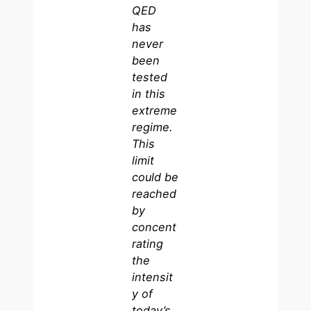
QED
has
never
been
tested
in this
extreme
regime.
This
limit
could be
reached
by
concent
rating
the
intensit
y of
today’s