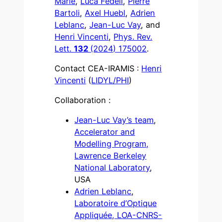
Marie
,
Luca Fedeli
,
Pierre
Bartoli
,
Axel Huebl
,
Adrien
Leblanc
,
Jean-Luc Vay
, and
Henri Vincenti
,
Phys. Rev.
Lett.
132
(2024) 175002
.
Contact CEA-IRAMIS :
Henri
Vincenti
(
LIDYL/PHI
)
Collaboration :
Jean-Luc Vay’s team
,
Accelerator and
Modelling Program,
Lawrence Berkeley
National Laboratory
,
USA
Adrien Leblanc
,
Laboratoire d’Optique
Appliquée, LOA-CNRS-