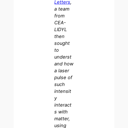
Letters
,
a team
from
CEA-
LIDYL
then
sought
to
underst
and how
a laser
pulse of
such
intensit
y
interact
s with
matter,
using