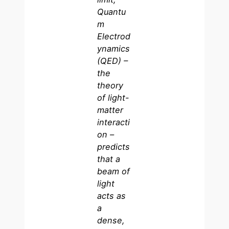
Quantu
m
Electrod
ynamics
(QED) –
the
theory
of light-
matter
interacti
on –
predicts
that a
beam of
light
acts as
a
dense,