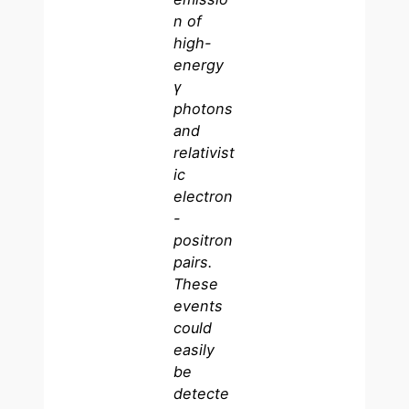
n of
high-
energy
γ
photons
and
relativist
ic
electron
-
positron
pairs.
These
events
could
easily
be
detecte