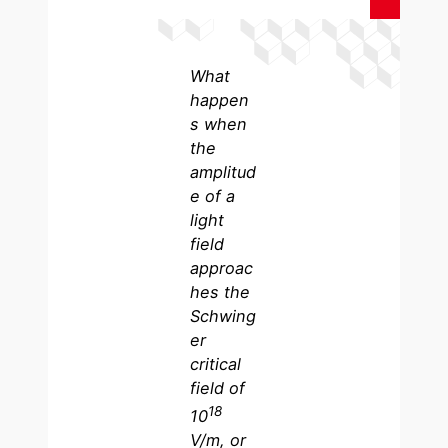
What
happen
s when
the
amplitud
e of a
light
field
approac
hes the
Schwing
er
critical
field of
18
10
V/m, or