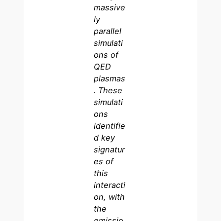
massive
ly
parallel
simulati
ons of
QED
plasmas
. These
simulati
ons
identifie
d key
signatur
es of
this
interacti
on, with
the
emissio