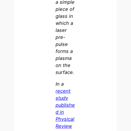
a simple
piece of
glass in
which a
laser
pre-
pulse
forms a
plasma
on the
surface.
In a
recent
study
publishe
d in
Physical
Review