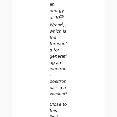
an
energy
29
of 10
2
W/cm
,
which is
the
threshol
d for
generati
ng an
electron
-
positron
pair in a
vacuum?
Close to
this
limit,