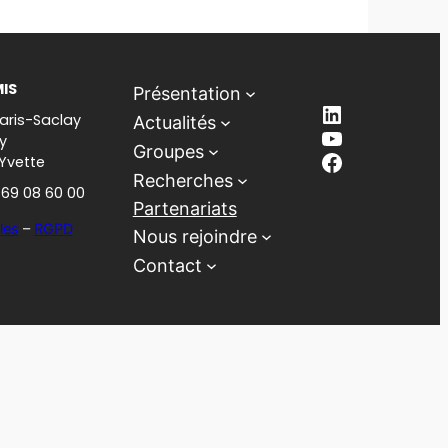
MIS
Présentation
LinkedIn
aris-Saclay
Actualités
YouTube
y
Groupes
Facebook
-Yvette
Recherches
1 69 08 60 00
Partenariats
les
–
RGPD
Nous rejoindre
Contact