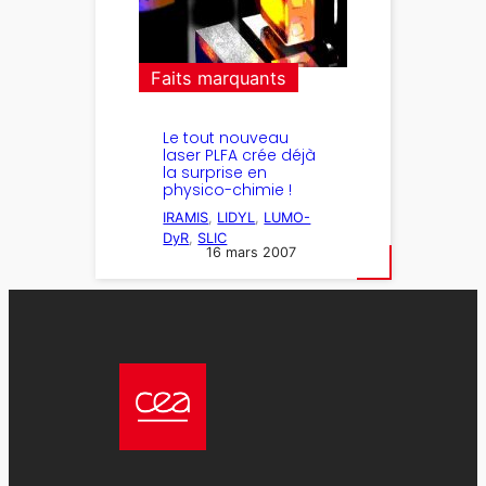
Faits marquants
Le tout nouveau
laser PLFA crée déjà
la surprise en
physico-chimie !
IRAMIS
, 
LIDYL
, 
LUMO-
DyR
, 
SLIC
16 mars 2007