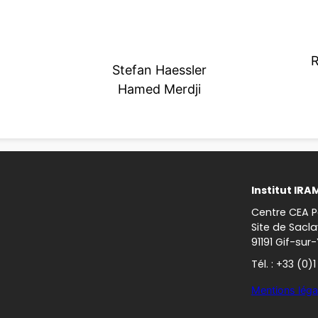
R
Stefan Haessler
Hamed Merdji
Institut IRA
Centre CEA P
Site de Sacla
91191 Gif-sur
Tél. : +33 (0)
Mentions léga