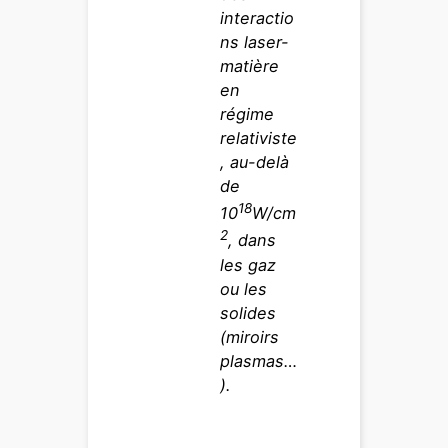
interactio
ns laser-
matière
en
régime
relativiste
, au-delà
de
18
10
W/cm
2
, dans
les gaz
ou les
solides
(miroirs
plasmas…
).