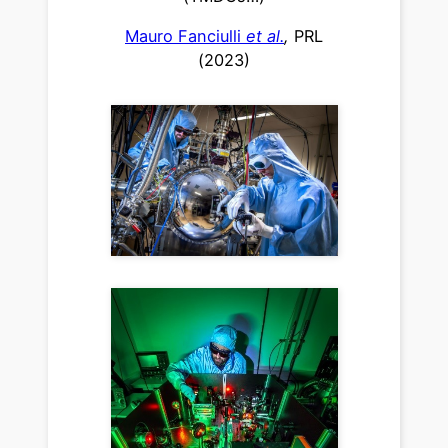
Mauro Fanciulli
et al.
,
PRL
(2023)