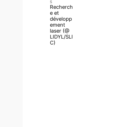
S
Recherch
e et
développ
ement
laser (@
LIDYL/SLI
C)