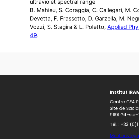
ultraviolet spectral range
B. Mahieu, S. Coraggia, C. Callegari, M. 
Devetta, F. Frassetto, D. Garzella, M. Neg
Vozzi, S. Stagira & L. Poletto,
Applied Phy
49
.
Institut IRA
Centre CEA P
Site de Sacla
91191 Gif-sur
Tél. : +33 (0)
Mentions léga