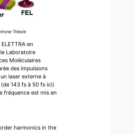
trone Trieste
à ELETTRA en
 le Laboratoire
nces Moléculaires
rée des impulsions
 un laser externe à
de 143 fs à 50 fs ici)
de fréquence est mis en
-order harmonics in the