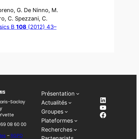
Coreno, G. De Ninno, M.
ro, C. Spezzani, C.
sics B
108
(2012) 43–
MIS
Présentation
LinkedIn
aris-Saclay
Actualités
YouTube
y
Groupes
Facebook
-Yvette
Plateformes
1 69 08 60 00
Recherches
les
–
RGPD
Partenariats