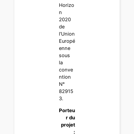
Horizo
n
2020
de
l’Union
Europé
enne
sous
la
conve
ntion
N°
82915
3.
Porteu
r du
projet
: