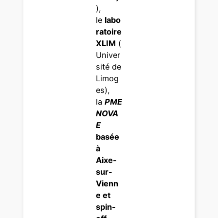
),
le
labo
ratoire
XLIM
(
Univer
sité de
Limog
es),
la
PME
NOVA
E
basée
à
Aixe-
sur-
Vienn
e et
spin-