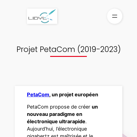
Aller
au
contenu
Projet PetaCom (2019-2023)
PetaCom
, un projet européen
PetaCom propose de créer
un
nouveau paradigme en
électronique ultrarapide
.
Aujourd’hui, l’électronique
gigahertz est maîtrisée et le