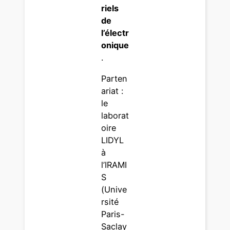
riels
de
l’électr
onique
.
Parten
ariat :
le
laborat
oire
LIDYL
à
l’IRAMI
S
(Unive
rsité
Paris-
Saclay