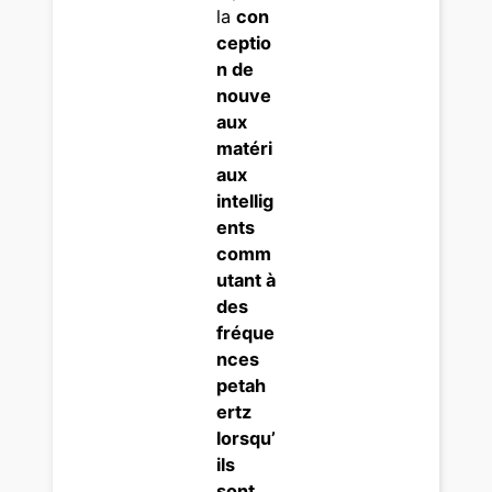
la
con
ceptio
n de
nouve
aux
matéri
aux
intellig
ents
comm
utant à
des
fréque
nces
petah
ertz
lorsqu’
ils
sont