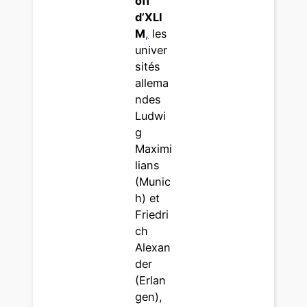
off
d’XLI
M
,
les
univer
sités
allema
ndes
Ludwi
g
Maximi
lians
(Munic
h) et
Friedri
ch
Alexan
der
(Erlan
gen),