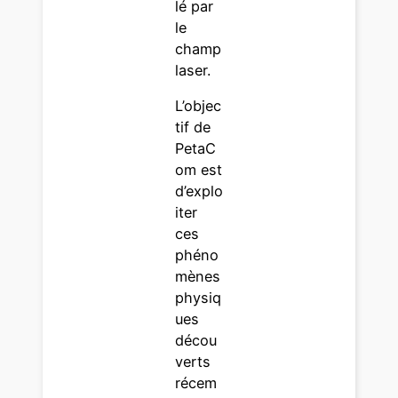
lé par
le
champ
laser.
L’objec
tif de
PetaC
om est
d’explo
iter
ces
phéno
mènes
physiq
ues
décou
verts
récem