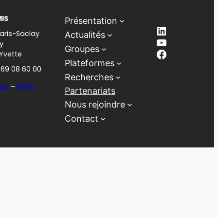
MIS
Présentation
LinkedIn
aris-Saclay
Actualités
YouTube
y
Groupes
Facebook
-Yvette
Plateformes
1 69 08 60 00
Recherches
les
–
RGPD
Partenariats
Nous rejoindre
Contact