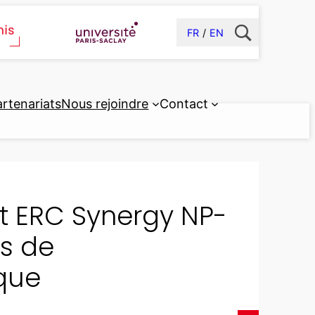
FR
EN
artenariats
Nous rejoindre
Contact
et ERC Synergy NP-
es de
que