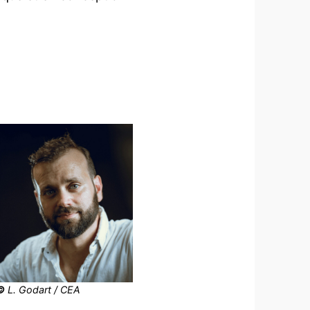
©
L. Godart / CEA