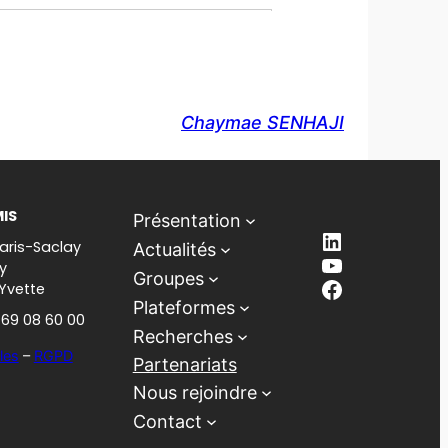
Chaymae SENHAJI
MIS
Présentation
LinkedIn
aris-Saclay
Actualités
YouTube
y
Groupes
Facebook
-Yvette
Plateformes
1 69 08 60 00
Recherches
les
–
RGPD
Partenariats
Nous rejoindre
Contact