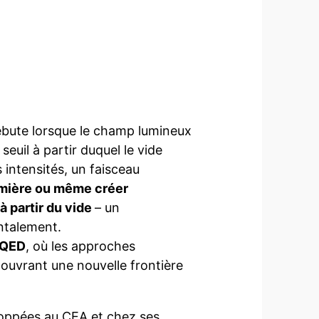
ébute lorsque le champ lumineux
seuil à partir duquel le vide
intensités, un faisceau
umière ou même créer
 partir du vide
– un
ntalement.
a QED
, où les approches
 ouvrant une nouvelle frontière
loppées au CEA et chez ses