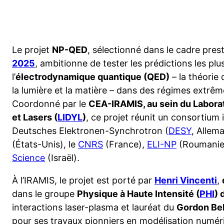
Le projet
NP-QED
, sélectionné dans le cadre pres
2025
, ambitionne de tester les prédictions les p
l’
électrodynamique quantique (QED)
– la théorie 
la lumière et la matière – dans des régimes extrêm
Coordonné par le
CEA-IRAMIS, au sein du Labora
et Lasers (
LIDYL
)
, ce projet réunit un consortium i
Deutsches Elektronen-Synchrotron (
DESY
, Allema
(États-Unis), le
CNRS
(France),
ELI-NP
(Roumanie)
Science
(Israël).
À l’IRAMIS, le projet est porté par
Henri Vincenti
,
dans le groupe
Physique à Haute Intensité (
PHI
) 
interactions laser-plasma et lauréat du
Gordon Bel
pour ses travaux pionniers en modélisation numér