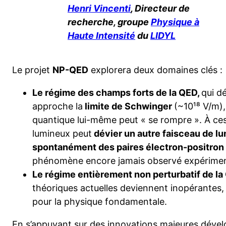
Henri Vincenti
, Directeur de
recherche, groupe
Physique à
Haute Intensité
du
LIDYL
Le projet
NP-QED
explorera deux domaines clés :
Le régime des champs forts de la QED,
qui d
approche la
limite de Schwinger
(~10¹⁸ V/m), 
quantique lui-même peut « se rompre ». À ces 
lumineux peut
dévier un autre faisceau de l
spontanément des paires électron-positron à
phénomène encore jamais observé expérime
Le régime entièrement non perturbatif de l
théoriques actuelles deviennent inopérantes,
pour la physique fondamentale.
En s’appuyant sur des innovations majeures déve