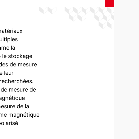
matériaux
ltiples
mme la
e le stockage
des de mesure
e leur
 recherchées.
e de mesure de
magnétique
mesure de la
tème magnétique
olarisé