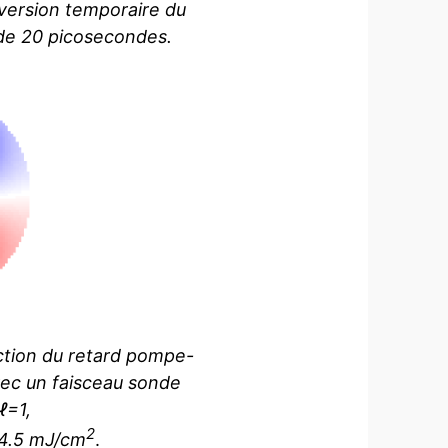
inversion temporaire du
 de 20 picosecondes.
nction du retard pompe-
vec un faisceau sonde
ℓ=1,
2
 4.5 mJ/cm
.