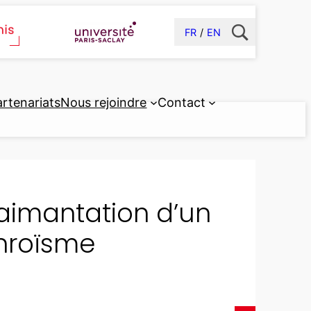
FR
EN
artenariats
Nous rejoindre
Contact
’aimantation d’un
hroïsme