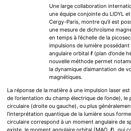
Une large collaboration internati
une équipe conjointe du LIDYL et 
Cergy-Paris, montre qu’il est poss
une mesure de dichroïsme magné
en temps à l’échelle de la picose
impulsions de lumière possédan
angulaire orbital ℓ (plan d’onde hé
nouvelle méthode permet notam
la dynamique d’aimantation de v
magnétiques.
La réponse de la matière à une impulsion laser est 
de l’orientation du champ électrique de l’onde), le 
circulaire (droite ou gauche), ou plus généralement
l’interprétation quantique de la lumière sous form
circulaire correspond à un moment angulaire de sp
existe, le moment angulaire orbital (MAO, ℓ), qui 