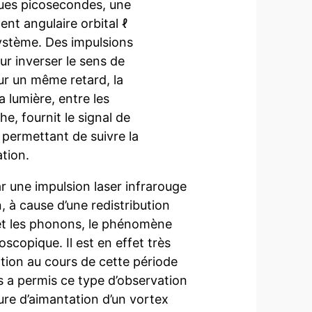
ques picosecondes, une
nt angulaire orbital ℓ
système. Des impulsions
r inverser le sens de
ur un même retard, la
a lumière, entre les
e, fournit le signal de
permettant de suivre la
tion.
r une impulsion laser infrarouge
 à cause d’une redistribution
 et les phonons, le phénomène
oscopique. Il est en effet très
tation au cours de cette période
s a permis ce type d’observation
ture d’aimantation d’un vortex