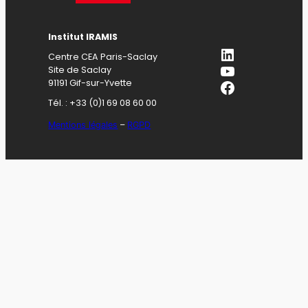
Institut IRAMIS
LinkedIn
Centre CEA Paris-Saclay
YouTube
Site de Saclay
Facebook
91191 Gif-sur-Yvette
Tél. : +33 (0)1 69 08 60 00
Mentions légales
–
RGPD