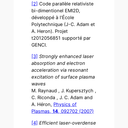
[2]
Code parallèle relativiste
bi-dimentionel EMI2D,
développé à l'École
Polytechnique (J-C. Adam et
A. Heron). Projet
t2012056851 supporté par
GENCI.
[3]
Strongly enhanced laser
absorption and electron
acceleration via resonant
excitation of surface plasma
waves
M. Raynaud , J. Kupersztych ,
C. Riconda , J. C. Adam and
A. Héron,
Physics of
Plasmas,
14
, 092702 (2007)
[4]
Efficient laser-overdense