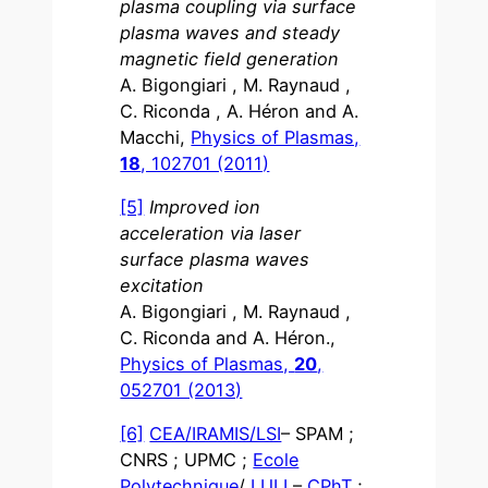
plasma coupling via surface
plasma waves and steady
magnetic field generation
A. Bigongiari , M. Raynaud ,
C. Riconda , A. Héron and A.
Macchi,
Physics of Plasmas,
18
, 102701 (2011)
[5]
Improved ion
acceleration via laser
surface plasma waves
excitation
A. Bigongiari , M. Raynaud ,
C. Riconda and A. Héron.,
Physics of Plasmas,
20
,
052701 (2013)
[6]
CEA/IRAMIS/LSI
– SPAM ;
CNRS ; UPMC ;
Ecole
Polytechnique
/
LULI
–
CPhT
;