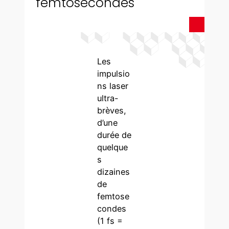
femtosecondes
Les
impulsio
ns laser
ultra-
brèves,
d’une
durée de
quelque
s
dizaines
de
femtose
condes
(1 fs =