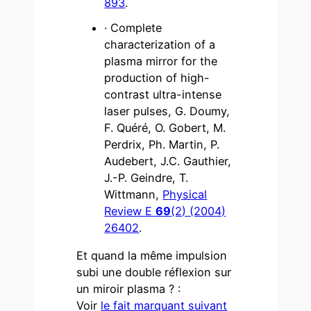
893
.
· Complete
characterization of a
plasma mirror for the
production of high-
contrast ultra-intense
laser pulses, G. Doumy,
F. Quéré, O. Gobert, M.
Perdrix, Ph. Martin, P.
Audebert, J.C. Gauthier,
J.-P. Geindre, T.
Wittmann,
Physical
Review E
69
(2) (2004)
26402
.
Et quand la même impulsion
subi une double réflexion sur
un miroir plasma ? :
Voir
le fait marquant suivant