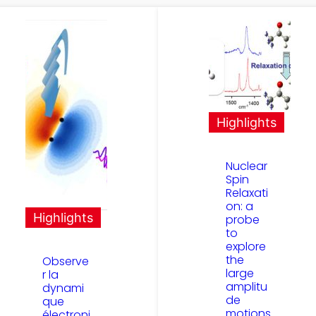
Highlights
Nuclear
Spin
Relaxati
on: a
Highlights
probe
to
explore
the
Observe
large
r la
amplitu
dynami
de
que
motions
électroni