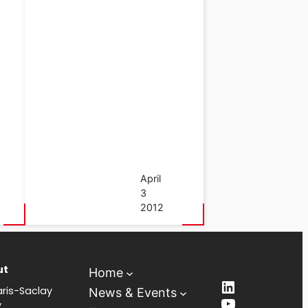
April
3
2012
ut
Home
LinkedIn
ris-Saclay
News & Events
YouTube
y