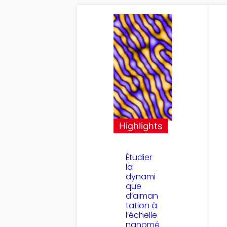
Highlights
Étudier
la
dynami
que
d’aiman
tation à
l’échelle
nanomé