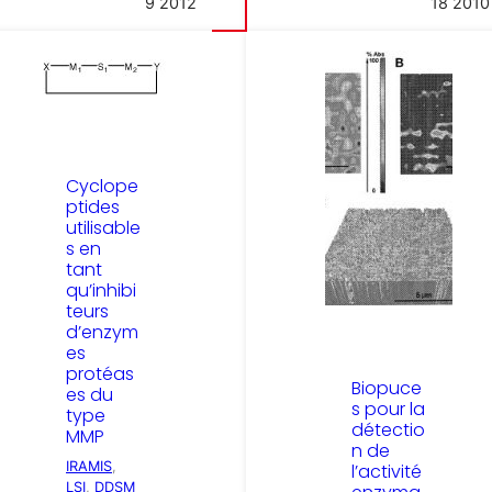
9 2012
18 2010
Cyclope
ptides
utilisable
s en
tant
qu’inhibi
teurs
d’enzym
es
protéas
Biopuce
es du
s pour la
type
détectio
MMP
n de
IRAMIS
, 
l’activité
LSI
, 
DDSM