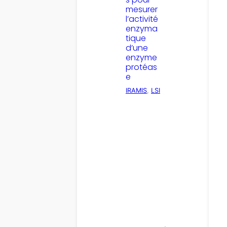
mesurer
l’activité
enzyma
tique
d’une
enzyme
protéas
e
IRAMIS
, 
LSI