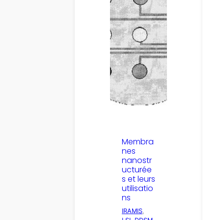
Membra
nes
nanostr
ucturée
s et leurs
utilisatio
ns
IRAMIS
, 