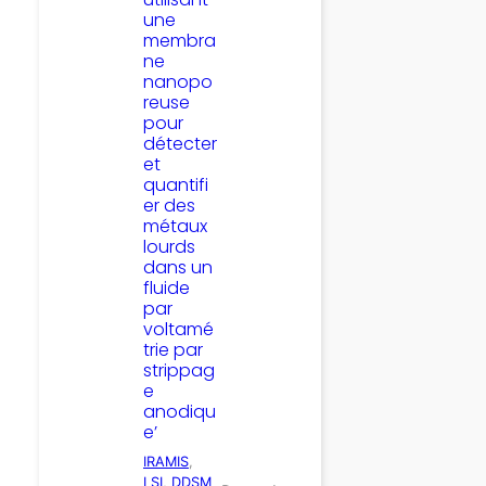
une
membra
ne
nanopo
reuse
pour
détecter
et
quantifi
er des
métaux
lourds
dans un
fluide
par
voltamé
trie par
strippag
e
anodiqu
e’
IRAMIS
, 
LSI
, 
DDSM