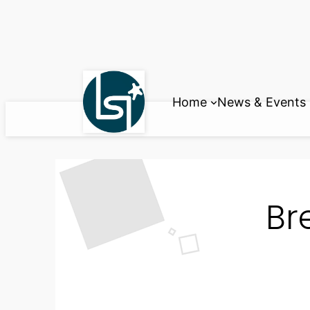
Skip
to
content
Home
News & Events
Br