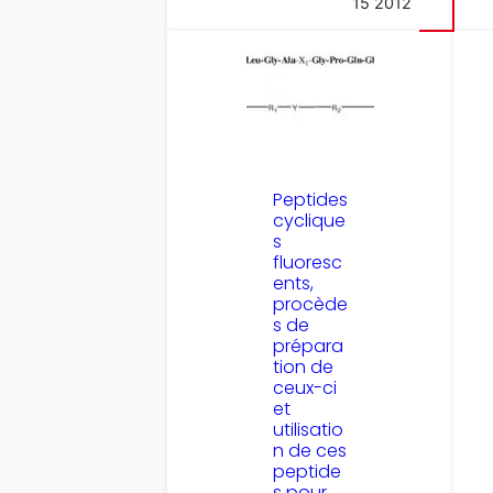
15 2012
Peptides
cyclique
s
fluoresc
ents,
procède
s de
prépara
tion de
ceux-ci
et
utilisatio
n de ces
peptide
s pour