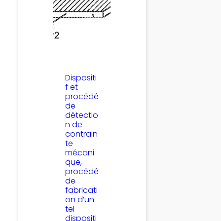
Dispositi
f et
procédé
de
détectio
n de
contrain
te
mécani
que,
procédé
de
fabricati
on d’un
tel
dispositi