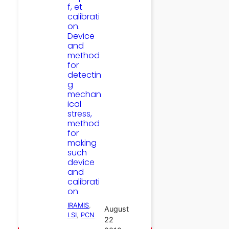
f, et
calibrati
on.
Device
and
method
for
detectin
g
mechan
ical
stress,
method
for
making
such
device
and
calibrati
on
IRAMIS
, 
August
LSI
, 
PCN
22