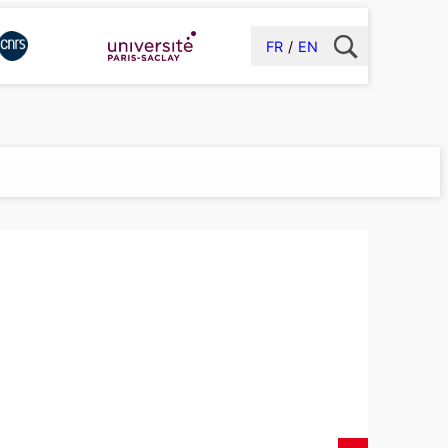
FR
EN