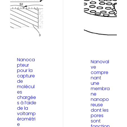
Nanoca
Nanoval
pteur
ve
pour la
compre
capture
nant
de
une
molécul
membra
es
ne
chargée
nanopo
s à l’aide
reuse
de la
dont les
voltamp
pores
érométri
sont
e
fonction