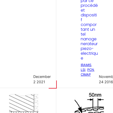
par ce
procédé
et
dispositi
f
compor
tant un
tel
nanoge
nerateur
piezo-
electriqu
e
IRAMIS
, 
LSI
, 
PCN
, 
CIMAP
December
Novemb
2 2021
24 2016