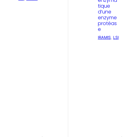
enzyma
tique
d’une
enzyme
protéas
e
IRAMIS
, 
LSI