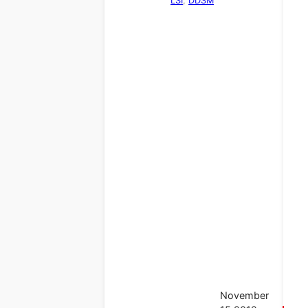
LSI
, 
DDSM
November