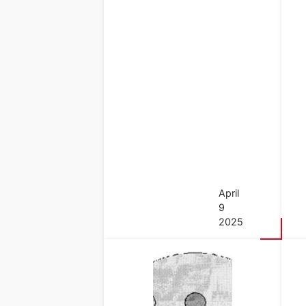
April
9
2025