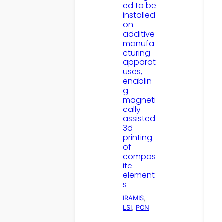
ed to be
installed
on
additive
manufa
cturing
apparat
uses,
enablin
g
magneti
cally-
assisted
3d
printing
of
compos
ite
element
s
IRAMIS
, 
LSI
, 
PCN