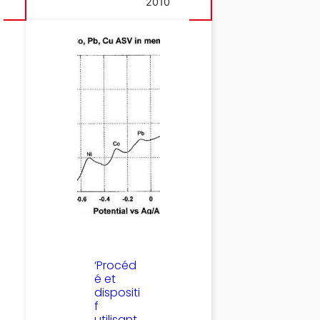
2010
‘Procéd
é et
dispositi
f
utilisant