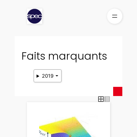
Aller
au
contenu
Faits marquants
2019