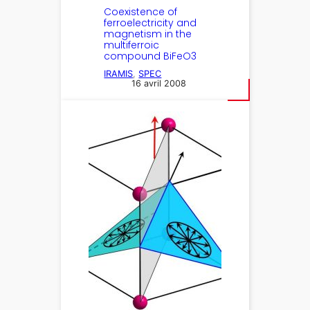
Coexistence of
ferroelectricity and
magnetism in the
multiferroic
compound BiFeO3
IRAMIS
, 
SPEC
16 avril 2008