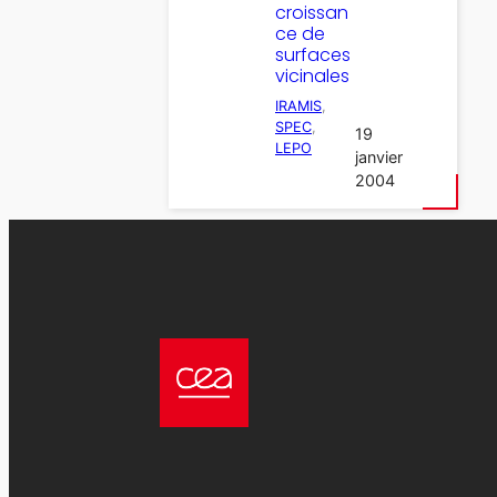
croissan
ce de
surfaces
vicinales
IRAMIS
, 
SPEC
, 
19
LEPO
janvier
2004