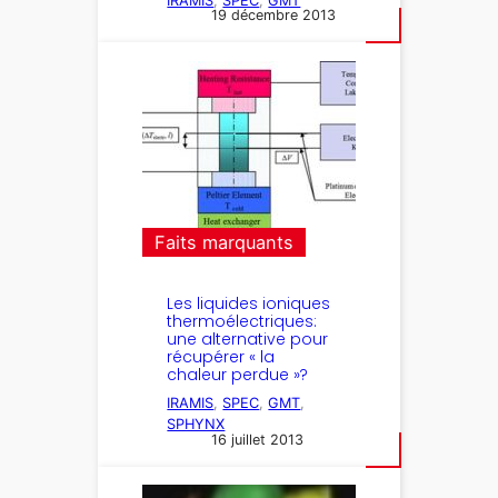
IRAMIS
, 
SPEC
, 
GMT
19 décembre 2013
Faits marquants
Les liquides ioniques
thermoélectriques:
une alternative pour
récupérer « la
chaleur perdue »?
IRAMIS
, 
SPEC
, 
GMT
, 
SPHYNX
16 juillet 2013