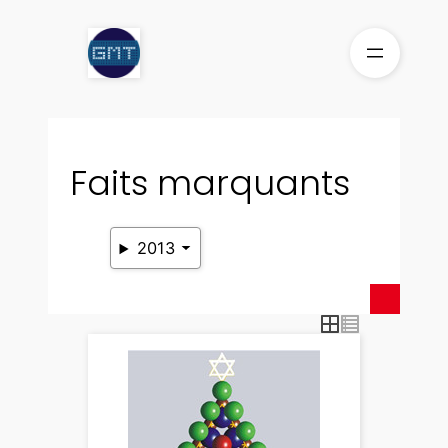
Aller
au
contenu
Faits marquants
2013