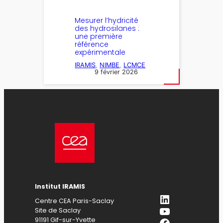
Mesurer l’hydricité
des hydrosilanes :
une première
référence
expérimentale
IRAMIS
, 
NIMBE
, 
LCMCE
9 février 2026
Institut IRAMIS
LinkedIn
Centre CEA Paris-Saclay
YouTube
Site de Saclay
Facebook
91191 Gif-sur-Yvette