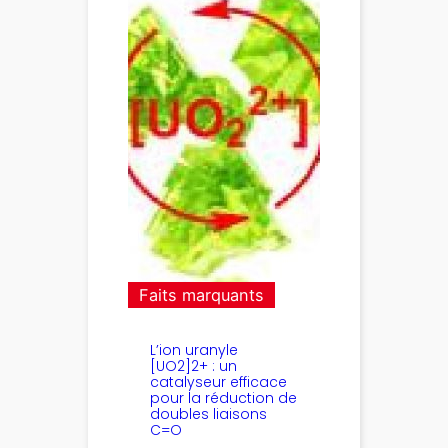
Faits marquants
L’ion uranyle
[UO2]2+ : un
catalyseur efficace
pour la réduction de
doubles liaisons
C=O