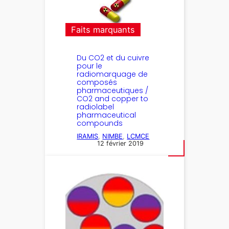
Faits marquants
Du CO2 et du cuivre
pour le
radiomarquage de
composés
pharmaceutiques /
CO2 and copper to
radiolabel
pharmaceutical
compounds
IRAMIS
, 
NIMBE
, 
LCMCE
12 février 2019