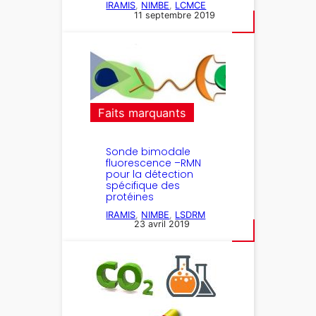
IRAMIS
, 
NIMBE
, 
LCMCE
11 septembre 2019
Faits marquants
Sonde bimodale
fluorescence –RMN
pour la détection
spécifique des
protéines
IRAMIS
, 
NIMBE
, 
LSDRM
23 avril 2019