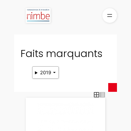
Aller
au
contenu
Faits marquants
2019