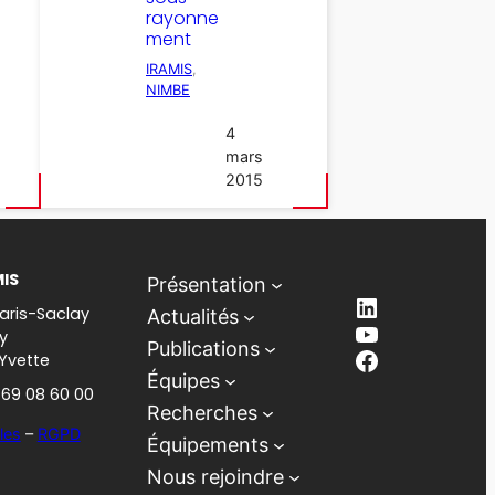
rayonne
ment
IRAMIS
, 
NIMBE
4
mars
2015
MIS
Présentation
LinkedIn
aris-Saclay
Actualités
YouTube
y
Publications
Facebook
-Yvette
Équipes
1 69 08 60 00
Recherches
les
–
RGPD
Équipements
Nous rejoindre