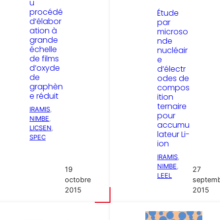
u
procédé
Étude
d’élabor
par
ation à
microso
grande
nde
échelle
nucléair
de films
e
d’oxyde
d’électr
de
odes de
graphèn
compos
e réduit
ition
ternaire
IRAMIS
, 
pour
NIMBE
, 
accumu
LICSEN
, 
lateur Li-
SPEC
ion
IRAMIS
, 
NIMBE
, 
19
27
LEEL
octobre
septem
2015
2015