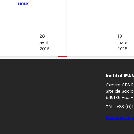
LIONS
28
10
avril
mars
2015
2015
Institut IRA
Centre CEA P
Site de Sacla
91191 Gif-sur
Tél. : +33 (0)
Mentions léga