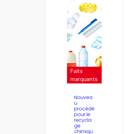
Faits
marquants
Nouvea
u
procédé
pour le
recycla
ge
chimiqu