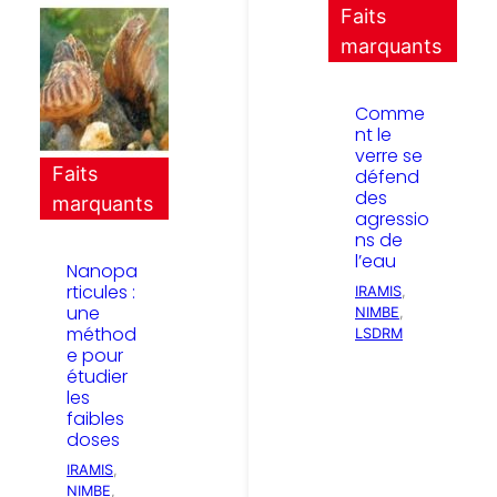
Faits
marquants
Comme
nt le
verre se
Faits
défend
des
marquants
agressio
ns de
l’eau
Nanopa
rticules :
IRAMIS
, 
une
NIMBE
, 
méthod
LSDRM
e pour
étudier
les
faibles
doses
IRAMIS
, 
NIMBE
, 