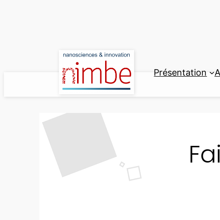
Aller
au
contenu
Présentation
A
Fa