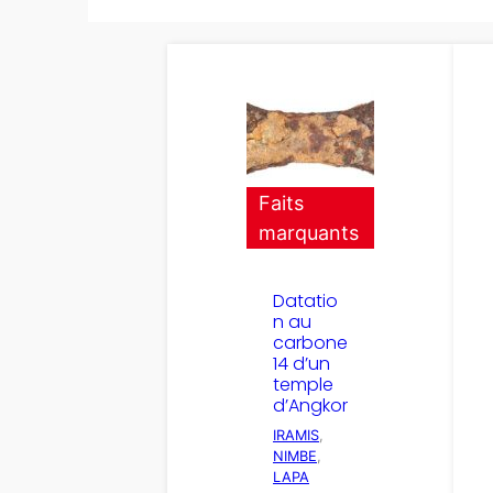
Faits
marquants
Datatio
n au
carbone
14 d’un
temple
d’Angkor
IRAMIS
, 
NIMBE
, 
LAPA