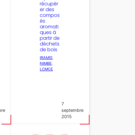
récupér
er des
compos
és
aromati
ques à
partir de
déchets
de bois
IRAMIS
, 
NIMBE
, 
LCMCE
7
bre
septembre
2015