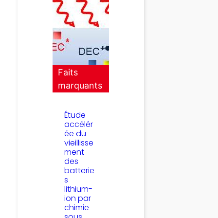
Faits
marquants
Étude
accélér
ée du
vieillisse
ment
des
batterie
s
lithium-
ion par
chimie
sous