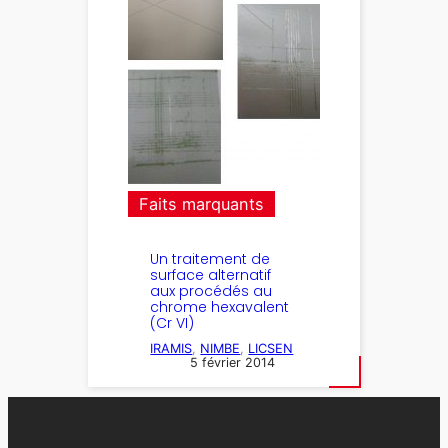
Faits marquants
Un traitement de
surface alternatif
aux procédés au
chrome hexavalent
(Cr VI)
IRAMIS
, 
NIMBE
, 
LICSEN
5 février 2014