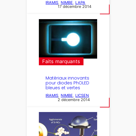
IRAMIS
, 
NIMBE
, 
LAPA
17 décembre 2014
Faits marquants
Matériaux innovants
pour diodes PhOLED
bleues et vertes
IRAMIS
, 
NIMBE
, 
LICSEN
2 décembre 2014